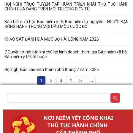
HỘI NGHỊ TRỰC TUYẾN TẬP HUẤN TRIỂN KHAI THỦ TỤC HÀNH
CHÍNH CỦA ĐẢNG TRÊN MÔI TRƯỜNG ĐIỆN TỬ
Bảo hiểm xã hội, Bảo hiểm y tế, Bảo hiểm tự nguyện - NGƯỜI BẠN
ĐỒNG HÀNH TRONG MỌI DẤU MỐC CUỘC ĐỜI
KHẢO SÁT ĐÁNH GIÁ MỨC ĐỘ HÀI LÒNG NĂM 2026
7 Quyền lợi nổi bật khi chủ hộ kinh doanh tham gia Bảo hiểm xã hội,
Bảo hiểm y tế bắt buộc
Hội nghị Báo cáo viên thành phố tháng 7 năm 2026
1
2
3
4
5
...