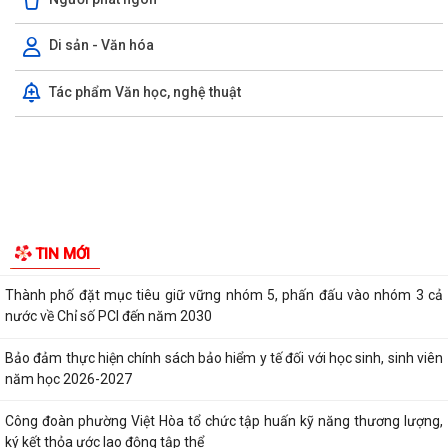
PHƯỜNG VIỆT HÒA TRIỂN KHAI KẾ HOẠCH THU THUẾ SỬ DỤNG ĐẤT
PHI NÔNG NGHIỆP NĂM 2026
Tuyển chọn thực tập sinh nam đi thực tập kỹ thuật tại Nhật Bản
(Tháng 8/2026).
UBND PHƯỜNG VIỆT HÒA TRIỂN KHAI TUYÊN TRUYỀN, NÂNG CAO KỸ
NĂNG SỬ DỤNG INTERNET, MẠNG XÃ HỘI AN...
Thông báo tuyển chọn ứng viên điều dưỡng, nhân viên chăm sóc đi