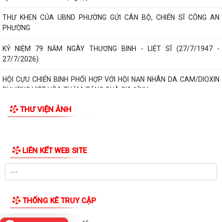
làm việc tại Nhật Bản theo Chương...
Khai mạc Giải bóng đá Thiếu niên, Nhi đồng phường Việt Hòa năm
2026.
Phường Việt Hòa triển khai nhiệm vụ và tổ chức hiệp đồng bảo đảm
phục vụ công tác lấy mẫu hài cốt...
Chủ động ứng phó với mưa lớn, lũ, ngập lụt, lũ quét, sạt lở đất, lốc, sét,
mưa đá
GIỚI THIỆU CHUNG
UBND thành phố yêu cầu rà soát, chuẩn hóa thủ tục hành chính, chấm
Thông tin chung
dứt phát sinh "giấy phép con"
Tổ chức bộ máy
Phường Việt Hòa bế mạc Lớp bồi dưỡng kiến thức quốc phòng và an
ninh đối tượng 4 năm 2026.
Người phát ngôn
Thông báo tuyển chọn thực tập sinh nữ đi thực tập kỹ thuật tại Nhật
Bản, Đợt II/2026.
Di sản - Văn hóa
PHƯỜNG VIỆT HÒA TỔ CHỨC HỘI NGHỊ TỔNG KẾT NĂM HỌC 2025 -
Tác phẩm Văn học, nghệ thuật
2026, TUYÊN DƯƠNG KHEN THƯỞNG CÁC TẬP THỂ,...