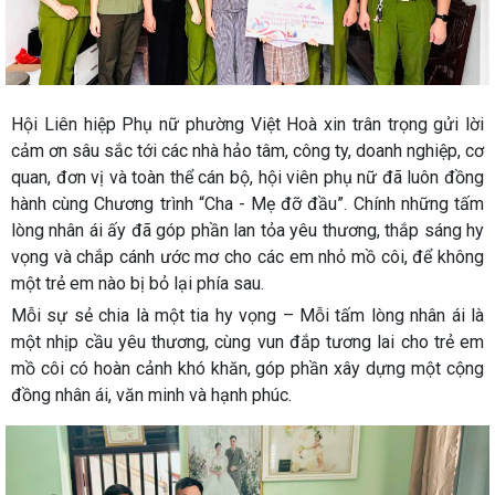
Hội Liên hiệp Phụ nữ phường Việt Hoà xin trân trọng gửi lời
cảm ơn sâu sắc tới các nhà hảo tâm, công ty, doanh nghiệp, cơ
quan, đơn vị và toàn thể cán bộ, hội viên phụ nữ đã luôn đồng
hành cùng Chương trình “Cha - Mẹ đỡ đầu”. Chính những tấm
lòng nhân ái ấy đã góp phần lan tỏa yêu thương, thắp sáng hy
vọng và chắp cánh ước mơ cho các em nhỏ mồ côi, để không
một trẻ em nào bị bỏ lại phía sau.
Mỗi sự sẻ chia là một tia hy vọng – Mỗi tấm lòng nhân ái là
một nhịp cầu yêu thương, cùng vun đắp tương lai cho trẻ em
mồ côi có hoàn cảnh khó khăn, góp phần xây dựng một cộng
đồng nhân ái, văn minh và hạnh phúc.