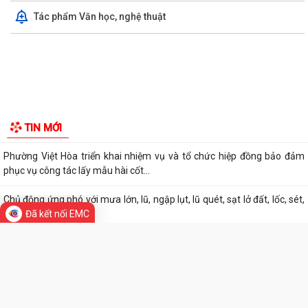
GIỚI THIỆU CHUNG
Thông tin chung
Tổ chức bộ máy
Người phát ngôn
Di sản - Văn hóa
PHƯỜNG VIỆT HÒA TRIỂN KHAI KẾ HOẠCH THU THUẾ SỬ DỤNG ĐẤT
Tác phẩm Văn học, nghệ thuật
PHI NÔNG NGHIỆP NĂM 2026
Đã kết nối EMC
Tuyển chọn thực tập sinh nam đi thực tập kỹ thuật tại Nhật Bản
(Tháng 8/2026).
UBND PHƯỜNG VIỆT HÒA TRIỂN KHAI TUYÊN TRUYỀN, NÂNG CAO KỸ
NĂNG SỬ DỤNG INTERNET, MẠNG XÃ HỘI AN...