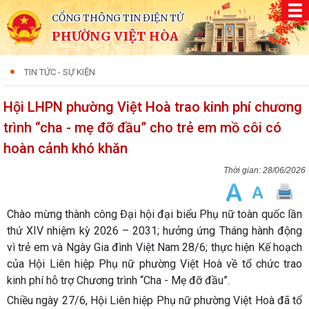
CỔNG THÔNG TIN ĐIỆN TỬ
PHƯỜNG VIỆT HÒA
TIN TỨC - SỰ KIỆN
Hội LHPN phường Việt Hoà trao kinh phí chương
trình “cha - mẹ đỡ đầu” cho trẻ em mồ côi có
hoàn cảnh khó khăn
28/06/2026
Chào mừng thành công Đại hội đại biểu Phụ nữ toàn quốc lần
thứ XIV nhiệm kỳ 2026 – 2031; hưởng ứng Tháng hành động
vì trẻ em và Ngày Gia đình Việt Nam 28/6; thực hiện Kế hoạch
của Hội Liên hiệp Phụ nữ phường Việt Hoà về tổ chức trao
kinh phí hỗ trợ Chương trình “Cha - Mẹ đỡ đầu”.
Chiều ngày 27/6, Hội Liên hiệp Phụ nữ phường Việt Hoà đã tổ