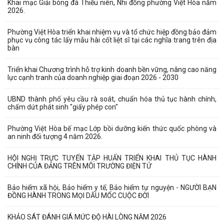
Khai mạc Giải bóng đá Thiếu niên, Nhi đồng phường Việt Hòa năm
2026.
Phường Việt Hòa triển khai nhiệm vụ và tổ chức hiệp đồng bảo đảm
phục vụ công tác lấy mẫu hài cốt liệt sĩ tại các nghĩa trang trên địa
bàn
Triển khai Chương trình hỗ trợ kinh doanh bền vững, nâng cao năng
lực cạnh tranh của doanh nghiệp giai đoạn 2026 - 2030
UBND thành phố yêu cầu rà soát, chuẩn hóa thủ tục hành chính,
chấm dứt phát sinh "giấy phép con"
Phường Việt Hòa bế mạc Lớp bồi dưỡng kiến thức quốc phòng và
an ninh đối tượng 4 năm 2026.
HỘI NGHỊ TRỰC TUYẾN TẬP HUẤN TRIỂN KHAI THỦ TỤC HÀNH
CHÍNH CỦA ĐẢNG TRÊN MÔI TRƯỜNG ĐIỆN TỬ
Bảo hiểm xã hội, Bảo hiểm y tế, Bảo hiểm tự nguyện - NGƯỜI BẠN
ĐỒNG HÀNH TRONG MỌI DẤU MỐC CUỘC ĐỜI
KHẢO SÁT ĐÁNH GIÁ MỨC ĐỘ HÀI LÒNG NĂM 2026