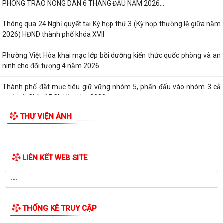
PHONG TRÀO NÔNG DÂN 6 THÁNG ĐẦU NĂM 2026...
Thông qua 24 Nghị quyết tại Kỳ họp thứ 3 (Kỳ họp thường lệ giữa năm
2026) HĐND thành phố khóa XVII
Phường Việt Hòa khai mạc lớp bồi dưỡng kiến thức quốc phòng và an
ninh cho đối tượng 4 năm 2026
Thành phố đặt mục tiêu giữ vững nhóm 5, phấn đấu vào nhóm 3 cả
nước về Chỉ số PCI đến năm 2030
THƯ VIỆN ẢNH
Bảo đảm thực hiện chính sách bảo hiểm y tế đối với học sinh, sinh viên
năm học 2026-2027
Công đoàn phường Việt Hòa tổ chức tập huấn kỹ năng thương lượng,
ký kết thỏa ước lao động tập thể
THƯ KHEN CỦA UBND PHƯỜNG GỬI CÁN BỘ, CHIẾN SĨ CÔNG AN
PHƯỜNG
KỶ NIỆM 79 NĂM NGÀY THƯƠNG BINH - LIỆT SĨ (27/7/1947 -
27/7/2026)