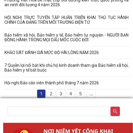
an ninh đối tượng 4 năm 2026.
HỘI NGHỊ TRỰC TUYẾN TẬP HUẤN TRIỂN KHAI THỦ TỤC HÀNH
CHÍNH CỦA ĐẢNG TRÊN MÔI TRƯỜNG ĐIỆN TỬ
Bảo hiểm xã hội, Bảo hiểm y tế, Bảo hiểm tự nguyện - NGƯỜI BẠN
ĐỒNG HÀNH TRONG MỌI DẤU MỐC CUỘC ĐỜI
KHẢO SÁT ĐÁNH GIÁ MỨC ĐỘ HÀI LÒNG NĂM 2026
7 Quyền lợi nổi bật khi chủ hộ kinh doanh tham gia Bảo hiểm xã hội,
Bảo hiểm y tế bắt buộc
Hội nghị Báo cáo viên thành phố tháng 7 năm 2026
1
2
3
4
5
...