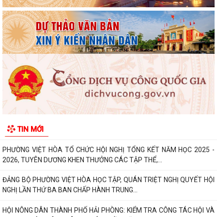
phục vụ công tác lấy mẫu hài cốt...
Chủ động ứng phó với mưa lớn, lũ, ngập lụt, lũ quét, sạt lở đất, lốc, sét,
mưa đá
UBND thành phố yêu cầu rà soát, chuẩn hóa thủ tục hành chính, chấm
dứt phát sinh "giấy phép con"
Phường Việt Hòa bế mạc Lớp bồi dưỡng kiến thức quốc phòng và an
ninh đối tượng 4 năm 2026.
Thông báo tuyển chọn thực tập sinh nữ đi thực tập kỹ thuật tại Nhật
TIN MỚI
Bản, Đợt II/2026.
PHƯỜNG VIỆT HÒA TỔ CHỨC HỘI NGHỊ TỔNG KẾT NĂM HỌC 2025 -
2026, TUYÊN DƯƠNG KHEN THƯỞNG CÁC TẬP THỂ,...
ĐẢNG BỘ PHƯỜNG VIỆT HÒA HỌC TẬP, QUÁN TRIỆT NGHỊ QUYẾT HỘI
NGHỊ LẦN THỨ BA BAN CHẤP HÀNH TRUNG...
HỘI NÔNG DÂN THÀNH PHỐ HẢI PHÒNG: KIỂM TRA CÔNG TÁC HỘI VÀ