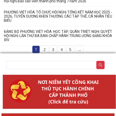
Hội nghị Báo cáo viên thành phố tháng 7 năm 2026
PHƯỜNG VIỆT HÒA TỔ CHỨC HỘI NGHỊ TỔNG KẾT NĂM HỌC 2025 -
2026, TUYÊN DƯƠNG KHEN THƯỞNG CÁC TẬP THỂ, CÁ NHÂN TIÊU
BIỂU
ĐẢNG BỘ PHƯỜNG VIỆT HÒA HỌC TẬP, QUÁN TRIỆT NGHỊ QUYẾT
HỘI NGHỊ LẦN THỨ BA BAN CHẤP HÀNH TRUNG ƯƠNG ĐẢNG KHÓA
XIV
1
2
3
4
5
...