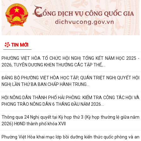
PHONG TRÀO NÔNG DÂN 6 THÁNG ĐẦU NĂM 2026...
Thông qua 24 Nghị quyết tại Kỳ họp thứ 3 (Kỳ họp thường lệ giữa năm
2026) HĐND thành phố khóa XVII
Phường Việt Hòa khai mạc lớp bồi dưỡng kiến thức quốc phòng và an
TIN MỚI
ninh cho đối tượng 4 năm 2026
Thành phố đặt mục tiêu giữ vững nhóm 5, phấn đấu vào nhóm 3 cả
nước về Chỉ số PCI đến năm 2030
Bảo đảm thực hiện chính sách bảo hiểm y tế đối với học sinh, sinh viên
năm học 2026-2027
Công đoàn phường Việt Hòa tổ chức tập huấn kỹ năng thương lượng,
ký kết thỏa ước lao động tập thể
THƯ KHEN CỦA UBND PHƯỜNG GỬI CÁN BỘ, CHIẾN SĨ CÔNG AN
PHƯỜNG
KỶ NIỆM 79 NĂM NGÀY THƯƠNG BINH - LIỆT SĨ (27/7/1947 -