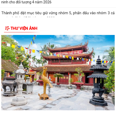
27/7/2026)
HỘI CỰU CHIẾN BINH PHỐI HỢP VỚI HỘI NẠN NHÂN DA CAM/DIOXIN
PHƯỜNG VIỆT HÒA THĂM, TẶNG QUÀ GIA ĐÌNH...
THƯ VIỆN ẢNH
PHƯỜNG VIỆT HÒA THẮP NẾN TRI ÂN CÁC ANH HÙNG LIỆT SĨ NHÂN
KỶ NIỆM 79 NĂM NGÀY THƯƠNG BINH - LIỆT SĨ...
Phường Việt Hòa tổ chức ra quân dọn dẹp vệ sinh môi trường, chỉnh
trang cảnh quan Nghĩa trang Liệt...
Phường Việt Hòa tổ chức các đoàn đi thăm và tặng quà người có công,
gia đình liệt sĩ tiêu biểu trên...
Trường Tiểu học Lai Cách tổ chức đến thăm hỏi, động viên các gia đình
cán bộ, giáo viên là thân...
Bí thư Đảng ủy , Chủ tịch HĐND phường Việt Hòa tiếp xúc đối thoại với
nhân dân Tổ dân phố Cao Xá,...
Lễ dâng hương tưởng niệm các Anh hùng Liệt sĩ nhân kỷ niệm 79 năm
ngày Thương binh Liệt sĩ...