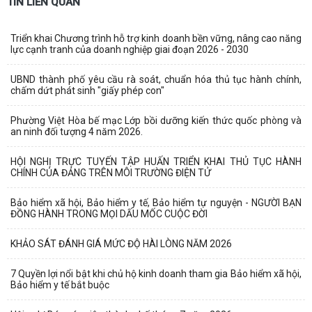
TIN LIÊN QUAN
Triển khai Chương trình hỗ trợ kinh doanh bền vững, nâng cao năng
lực cạnh tranh của doanh nghiệp giai đoạn 2026 - 2030
UBND thành phố yêu cầu rà soát, chuẩn hóa thủ tục hành chính,
chấm dứt phát sinh "giấy phép con"
Phường Việt Hòa bế mạc Lớp bồi dưỡng kiến thức quốc phòng và
an ninh đối tượng 4 năm 2026.
HỘI NGHỊ TRỰC TUYẾN TẬP HUẤN TRIỂN KHAI THỦ TỤC HÀNH
CHÍNH CỦA ĐẢNG TRÊN MÔI TRƯỜNG ĐIỆN TỬ
Bảo hiểm xã hội, Bảo hiểm y tế, Bảo hiểm tự nguyện - NGƯỜI BẠN
ĐỒNG HÀNH TRONG MỌI DẤU MỐC CUỘC ĐỜI
KHẢO SÁT ĐÁNH GIÁ MỨC ĐỘ HÀI LÒNG NĂM 2026
7 Quyền lợi nổi bật khi chủ hộ kinh doanh tham gia Bảo hiểm xã hội,
Bảo hiểm y tế bắt buộc