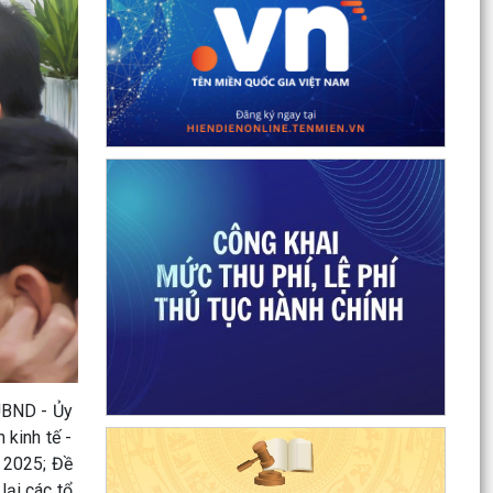
PHƯỜNG VIỆT HÒA TRIỂN KHAI KẾ HOẠCH THU
THUẾ SỬ DỤNG ĐẤT PHI NÔNG NGHIỆP NĂM
2026
Tuyển chọn thực tập sinh nam đi thực tập kỹ
thuật tại Nhật Bản (Tháng 8/2026).
UBND PHƯỜNG VIỆT HÒA TRIỂN KHAI TUYÊN
TRUYỀN, NÂNG CAO KỸ NĂNG SỬ DỤNG
INTERNET, MẠNG XÃ HỘI AN...
Thông báo tuyển chọn ứng viên điều dưỡng,
nhân viên chăm sóc đi làm việc tại Nhật Bản
theo Chương...
UBND - Ủy
kinh tế -
Khai mạc Giải bóng đá Thiếu niên, Nhi đồng
phường Việt Hòa năm 2026.
 2025; Đề
lại các tổ