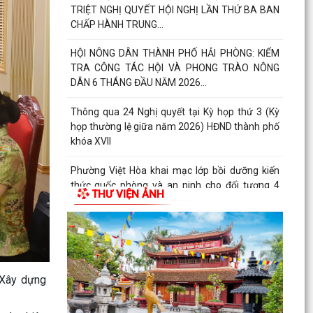
với học sinh, sinh viên năm học 2026-2027
Công đoàn phường Việt Hòa tổ chức tập huấn
kỹ năng thương lượng, ký kết thỏa ước lao động
tập thể
THƯ KHEN CỦA UBND PHƯỜNG GỬI CÁN BỘ,
CHIẾN SĨ CÔNG AN PHƯỜNG
KỶ NIỆM 79 NĂM NGÀY THƯƠNG BINH - LIỆT SĨ
(27/7/1947 - 27/7/2026)
HỘI CỰU CHIẾN BINH PHỐI HỢP VỚI HỘI NẠN
THƯ VIỆN ẢNH
NHÂN DA CAM/DIOXIN PHƯỜNG VIỆT HÒA
THĂM, TẶNG QUÀ GIA ĐÌNH...
PHƯỜNG VIỆT HÒA THẮP NẾN TRI ÂN CÁC ANH
HÙNG LIỆT SĨ NHÂN KỶ NIỆM 79 NĂM NGÀY
THƯƠNG BINH - LIỆT SĨ...
 Xây dựng
Phường Việt Hòa tổ chức ra quân dọn dẹp vệ