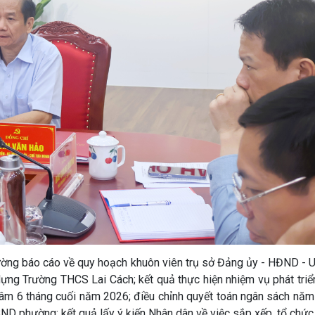
ờng báo cáo về quy hoạch khuôn viên trụ sở Đảng ủy - HĐND - 
g Trường THCS Lai Cách; kết quả thực hiện nhiệm vụ phát triển 
âm 6 tháng cuối năm 2026; điều chỉnh quyết toán ngân sách năm
ND phường; kết quả lấy ý kiến Nhân dân về việc sắp xếp, tổ chức 