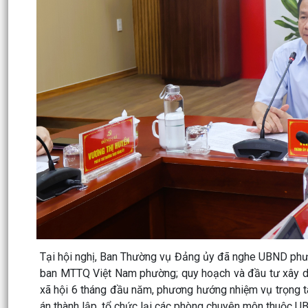
Tại hội nghị, Ban Thường vụ Đảng ủy đã nghe UBND phư
ban MTTQ Việt Nam phường; quy hoạch và đầu tư xây dựn
xã hội 6 tháng đầu năm, phương hướng nhiệm vụ trọng t
án thành lập, tổ chức lại các phòng chuyên môn thuộc UB