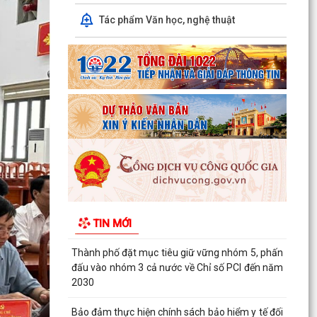
ĐẢNG BỘ PHƯỜNG VIỆT HÒA HỌC TẬP, QUÁN
Tác phẩm Văn học, nghệ thuật
TRIỆT NGHỊ QUYẾT HỘI NGHỊ LẦN THỨ BA BAN
CHẤP HÀNH TRUNG...
HỘI NÔNG DÂN THÀNH PHỐ HẢI PHÒNG: KIỂM
TRA CÔNG TÁC HỘI VÀ PHONG TRÀO NÔNG
DÂN 6 THÁNG ĐẦU NĂM 2026...
Thông qua 24 Nghị quyết tại Kỳ họp thứ 3 (Kỳ
họp thường lệ giữa năm 2026) HĐND thành phố
khóa XVII
Phường Việt Hòa khai mạc lớp bồi dưỡng kiến
thức quốc phòng và an ninh cho đối tượng 4
TIN MỚI
năm 2026
Thành phố đặt mục tiêu giữ vững nhóm 5, phấn
đấu vào nhóm 3 cả nước về Chỉ số PCI đến năm
2030
Bảo đảm thực hiện chính sách bảo hiểm y tế đối