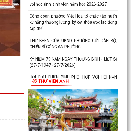
với học sinh, sinh viên năm học 2026-2027
Công đoàn phường Việt Hòa tổ chức tập huấn
kỹ năng thương lượng, ký kết thỏa ước lao động
tập thể
THƯ KHEN CỦA UBND PHƯỜNG GỬI CÁN BỘ,
CHIẾN SĨ CÔNG AN PHƯỜNG
KỶ NIỆM 79 NĂM NGÀY THƯƠNG BINH - LIỆT SĨ
(27/7/1947 - 27/7/2026)
HỘI CỰU CHIẾN BINH PHỐI HỢP VỚI HỘI NẠN
THƯ VIỆN ẢNH
NHÂN DA CAM/DIOXIN PHƯỜNG VIỆT HÒA
THĂM, TẶNG QUÀ GIA ĐÌNH...
PHƯỜNG VIỆT HÒA THẮP NẾN TRI ÂN CÁC ANH
HÙNG LIỆT SĨ NHÂN KỶ NIỆM 79 NĂM NGÀY
THƯƠNG BINH - LIỆT SĨ...
Phường Việt Hòa tổ chức ra quân dọn dẹp vệ