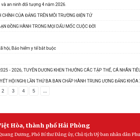
 và an ninh đối tượng 4 năm 2026.
H CHÍNH CỦA ĐẢNG TRÊN MÔI TRƯỜNG ĐIỆN TỬ
GƯỜI BẠN ĐỒNG HÀNH TRONG MỌI DẤU MỐC CUỘC ĐỜI
ã hội, Bảo hiểm y tế bắt buộc
025 - 2026, TUYÊN DƯƠNG KHEN THƯỞNG CÁC TẬP THỂ, CÁ NHÂN TIÊU
UYẾT HỘI NGHỊ LẦN THỨ BA BAN CHẤP HÀNH TRUNG ƯƠNG ĐẢNG KHÓA 
2
3
4
5
...
iệt Hòa, thành phố Hải Phòng
Quang Dương, Phó Bí thư Đảng ủy, Chủ tịch Uỷ ban nhân dân Ph