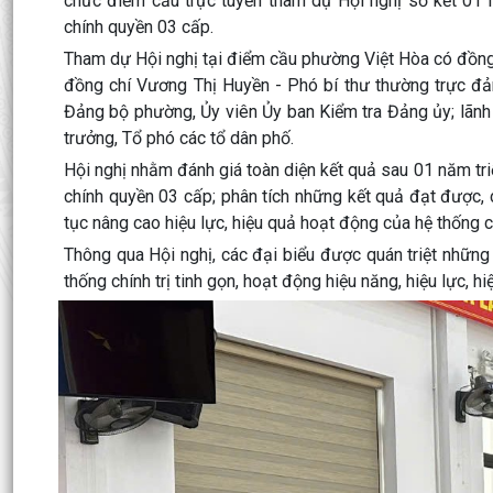
chức điểm cầu trực tuyến tham dự Hội nghị sơ kết 01 n
chính quyền 03 cấp.
Tham dự Hội nghị tại điểm cầu phường Việt Hòa có đồng
đồng chí Vương Thị Huyền - Phó bí thư thường trực đả
Đảng bộ phường, Ủy viên Ủy ban Kiểm tra Đảng ủy; lãnh 
trưởng, Tổ phó các tổ dân phố.
Hội nghị nhằm đánh giá toàn diện kết quả sau 01 năm triể
chính quyền 03 cấp; phân tích những kết quả đạt được, 
tục nâng cao hiệu lực, hiệu quả hoạt động của hệ thống ch
Thông qua Hội nghị, các đại biểu được quán triệt những
thống chính trị tinh gọn, hoạt động hiệu năng, hiệu lực, 