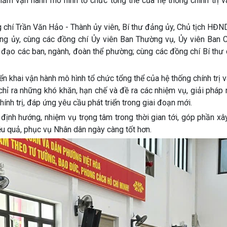
ăm vận hành mô hình tổ chức tổng thể của hệ thống chính trị v
 chí Trần Văn Hảo - Thành ủy viên, Bí thư đảng ủy, Chủ tịch HĐ
ng ủy, cùng các đồng chí Ủy viên Ban Thường vụ, Ủy viên Ban 
đạo các ban, ngành, đoàn thể phường; cùng các đồng chí Bí thư 
n khai vận hành mô hình tổ chức tổng thể của hệ thống chính trị 
chỉ ra những khó khăn, hạn chế và đề ra các nhiệm vụ, giải pháp
ính trị, đáp ứng yêu cầu phát triển trong giai đoạn mới.
 định hướng, nhiệm vụ trọng tâm trong thời gian tới, góp phần x
hiệu quả, phục vụ Nhân dân ngày càng tốt hơn.