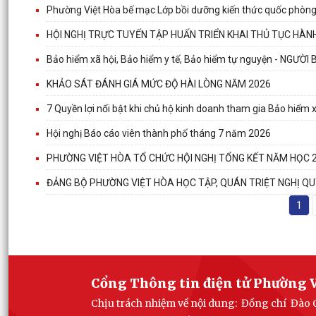
Phường Việt Hòa bế mạc Lớp bồi dưỡng kiến thức quốc phòng
HỘI NGHỊ TRỰC TUYẾN TẬP HUẤN TRIỂN KHAI THỦ TỤC HÀN
Bảo hiểm xã hội, Bảo hiểm y tế, Bảo hiểm tự nguyện - N
KHẢO SÁT ĐÁNH GIÁ MỨC ĐỘ HÀI LÒNG NĂM 2026
7 Quyền lợi nổi bật khi chủ hộ kinh doanh tham gia Bảo hiểm x
Hội nghị Báo cáo viên thành phố tháng 7 năm 2026
PHƯỜNG VIỆT HÒA TỔ CHỨC HỘI NGHỊ TỔNG KẾT NĂM HỌC 2
ĐẢNG BỘ PHƯỜNG VIỆT HÒA HỌC TẬP, QUÁN TRIỆT NGHỊ Q
1
Cổng Thông tin điện tử Phường V
Chịu trách nhiệm về nội dung: Đồng chí Đào 