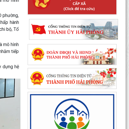
à mô hình
ND phường,
Chấp hành
chi bộ, Tổ
và mô hình
 nhằm tiếp
ây dựng hệ