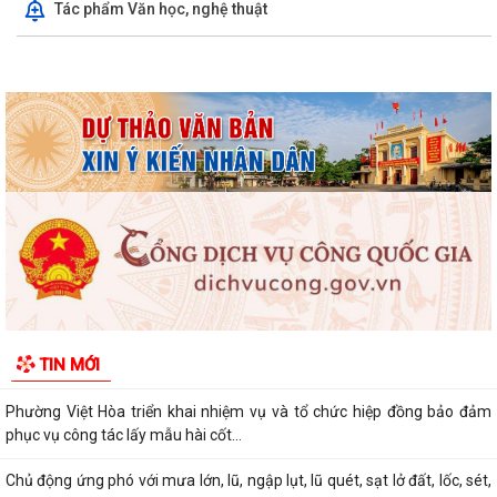
Tác phẩm Văn học, nghệ thuật
PHI NÔNG NGHIỆP NĂM 2026
Tuyển chọn thực tập sinh nam đi thực tập kỹ thuật tại Nhật Bản
(Tháng 8/2026).
UBND PHƯỜNG VIỆT HÒA TRIỂN KHAI TUYÊN TRUYỀN, NÂNG CAO KỸ
NĂNG SỬ DỤNG INTERNET, MẠNG XÃ HỘI AN...
Thông báo tuyển chọn ứng viên điều dưỡng, nhân viên chăm sóc đi
làm việc tại Nhật Bản theo Chương...
Khai mạc Giải bóng đá Thiếu niên, Nhi đồng phường Việt Hòa năm
2026.
Phường Việt Hòa triển khai nhiệm vụ và tổ chức hiệp đồng bảo đảm
phục vụ công tác lấy mẫu hài cốt...
Chủ động ứng phó với mưa lớn, lũ, ngập lụt, lũ quét, sạt lở đất, lốc, sét,
mưa đá
TIN MỚI
UBND thành phố yêu cầu rà soát, chuẩn hóa thủ tục hành chính, chấm