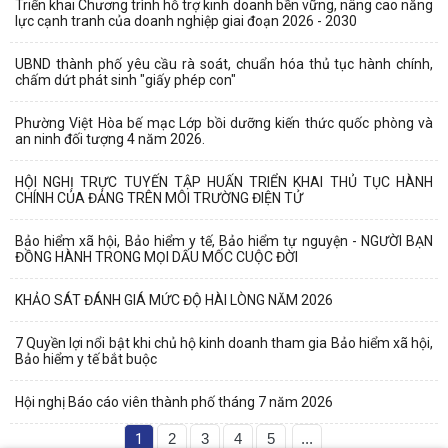
Triển khai Chương trình hỗ trợ kinh doanh bền vững, nâng cao năng
lực cạnh tranh của doanh nghiệp giai đoạn 2026 - 2030
UBND thành phố yêu cầu rà soát, chuẩn hóa thủ tục hành chính,
chấm dứt phát sinh "giấy phép con"
Phường Việt Hòa bế mạc Lớp bồi dưỡng kiến thức quốc phòng và
an ninh đối tượng 4 năm 2026.
HỘI NGHỊ TRỰC TUYẾN TẬP HUẤN TRIỂN KHAI THỦ TỤC HÀNH
CHÍNH CỦA ĐẢNG TRÊN MÔI TRƯỜNG ĐIỆN TỬ
Bảo hiểm xã hội, Bảo hiểm y tế, Bảo hiểm tự nguyện - NGƯỜI BẠN
ĐỒNG HÀNH TRONG MỌI DẤU MỐC CUỘC ĐỜI
KHẢO SÁT ĐÁNH GIÁ MỨC ĐỘ HÀI LÒNG NĂM 2026
7 Quyền lợi nổi bật khi chủ hộ kinh doanh tham gia Bảo hiểm xã hội,
Bảo hiểm y tế bắt buộc
Hội nghị Báo cáo viên thành phố tháng 7 năm 2026
1
2
3
4
5
...