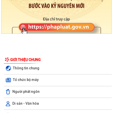
GIỚI THIỆU CHUNG
Thông tin chung
Tổ chức bộ máy
Người phát ngôn
Di sản - Văn hóa
PHƯỜNG VIỆT HÒA TRIỂN KHAI KẾ HOẠCH THU THUẾ SỬ DỤNG ĐẤT