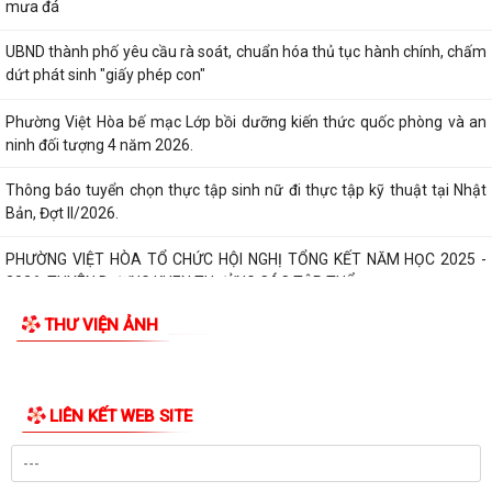
dứt phát sinh "giấy phép con"
Phường Việt Hòa bế mạc Lớp bồi dưỡng kiến thức quốc phòng và an
ninh đối tượng 4 năm 2026.
Thông báo tuyển chọn thực tập sinh nữ đi thực tập kỹ thuật tại Nhật
Bản, Đợt II/2026.
PHƯỜNG VIỆT HÒA TỔ CHỨC HỘI NGHỊ TỔNG KẾT NĂM HỌC 2025 -
2026, TUYÊN DƯƠNG KHEN THƯỞNG CÁC TẬP THỂ,...
ĐẢNG BỘ PHƯỜNG VIỆT HÒA HỌC TẬP, QUÁN TRIỆT NGHỊ QUYẾT HỘI
NGHỊ LẦN THỨ BA BAN CHẤP HÀNH TRUNG...
HỘI NÔNG DÂN THÀNH PHỐ HẢI PHÒNG: KIỂM TRA CÔNG TÁC HỘI VÀ
PHONG TRÀO NÔNG DÂN 6 THÁNG ĐẦU NĂM 2026...
THƯ VIỆN ẢNH
Thông qua 24 Nghị quyết tại Kỳ họp thứ 3 (Kỳ họp thường lệ giữa năm
2026) HĐND thành phố khóa XVII
Phường Việt Hòa khai mạc lớp bồi dưỡng kiến thức quốc phòng và an
ninh cho đối tượng 4 năm 2026