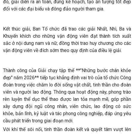
đó, giải diễn ra an toàn, đúng kế hoạch, tạo ấn tượng tốt đẹp
đối với các đại biểu và đông đảo người tham gia.
Kết thúc giải, Ban Tổ chức đã trao các giải Nhất, Nhì, Ba và
Khuyến khích cho những vận động viên đạt thành tích xuất
sắc ở nội dung nam và nữ; đồng thời trao huy chương cho các
vận động viên về đích sớm theo quy định của điều lệ giải.
Thành công của Giải chạy tập thể **"Những bước chân khỏe
đẹp" năm 2026** tiếp tục khẳng định vai trò của tổ chức Công
đoàn trong việc chăm lo đời sống vật chất, tinh thần cho đoàn
viên và người lao động. Thông qua hoạt động này, phong trào
rèn luyện thể dục thể thao được lan tỏa mạnh mẽ, góp phần
xây dựng đội ngũ công nhân, viên chức, lao động có sức
khỏe, bản lĩnh, kỷ luật và tác phong công nghiệp, đáp ứng yêu
cầu phát triển trong giai đoạn mới.
Với khí thế sôi nổi, tinh thần đoàn kết và quyết tâm vượt lên