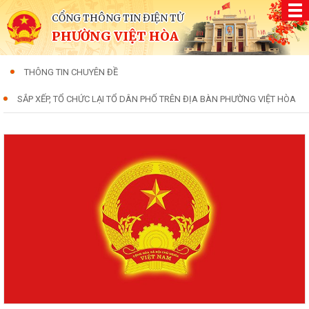
CỔNG THÔNG TIN ĐIỆN TỬ
PHƯỜNG VIỆT HÒA
THÔNG TIN CHUYÊN ĐỀ
SẮP XẾP, TỔ CHỨC LẠI TỔ DÂN PHỐ TRÊN ĐỊA BÀN PHƯỜNG VIỆT HÒA