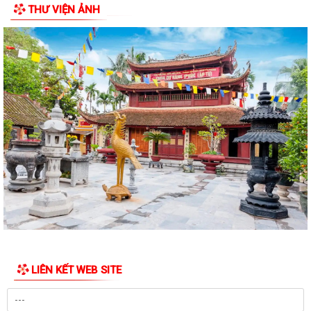
THƯ VIỆN ẢNH
Bảo đảm thực hiện chính sách bảo hiểm y tế đối với học sinh, sinh viên
năm học 2026-2027
Công đoàn phường Việt Hòa tổ chức tập huấn kỹ năng thương lượng,
ký kết thỏa ước lao động tập thể
THƯ KHEN CỦA UBND PHƯỜNG GỬI CÁN BỘ, CHIẾN SĨ CÔNG AN
PHƯỜNG
KỶ NIỆM 79 NĂM NGÀY THƯƠNG BINH - LIỆT SĨ (27/7/1947 -
27/7/2026)
HỘI CỰU CHIẾN BINH PHỐI HỢP VỚI HỘI NẠN NHÂN DA CAM/DIOXIN
PHƯỜNG VIỆT HÒA THĂM, TẶNG QUÀ GIA ĐÌNH...
PHƯỜNG VIỆT HÒA THẮP NẾN TRI ÂN CÁC ANH HÙNG LIỆT SĨ NHÂN
KỶ NIỆM 79 NĂM NGÀY THƯƠNG BINH - LIỆT SĨ...
LIÊN KẾT WEB SITE
Phường Việt Hòa tổ chức ra quân dọn dẹp vệ sinh môi trường, chỉnh
trang cảnh quan Nghĩa trang Liệt...