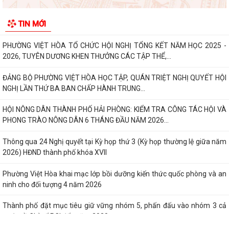
Thông báo tuyển chọn thực tập sinh nữ đi thực tập kỹ thuật tại Nhật
TIN MỚI
Bản, Đợt II/2026.
PHƯỜNG VIỆT HÒA TỔ CHỨC HỘI NGHỊ TỔNG KẾT NĂM HỌC 2025 -
2026, TUYÊN DƯƠNG KHEN THƯỞNG CÁC TẬP THỂ,...
ĐẢNG BỘ PHƯỜNG VIỆT HÒA HỌC TẬP, QUÁN TRIỆT NGHỊ QUYẾT HỘI
NGHỊ LẦN THỨ BA BAN CHẤP HÀNH TRUNG...
HỘI NÔNG DÂN THÀNH PHỐ HẢI PHÒNG: KIỂM TRA CÔNG TÁC HỘI VÀ
PHONG TRÀO NÔNG DÂN 6 THÁNG ĐẦU NĂM 2026...
Thông qua 24 Nghị quyết tại Kỳ họp thứ 3 (Kỳ họp thường lệ giữa năm
2026) HĐND thành phố khóa XVII
Phường Việt Hòa khai mạc lớp bồi dưỡng kiến thức quốc phòng và an
ninh cho đối tượng 4 năm 2026
Thành phố đặt mục tiêu giữ vững nhóm 5, phấn đấu vào nhóm 3 cả
nước về Chỉ số PCI đến năm 2030