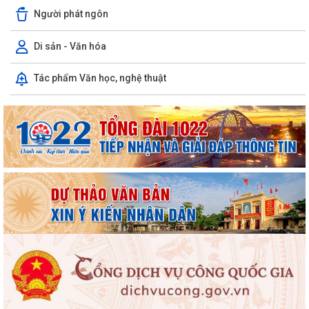
Người phát ngôn
UBND PHƯỜNG VIỆT HÒA TRIỂN KHAI TUYÊN TRUYỀN, NÂNG CAO KỸ
NĂNG SỬ DỤNG INTERNET, MẠNG XÃ HỘI AN...
Di sản - Văn hóa
Thông báo tuyển chọn ứng viên điều dưỡng, nhân viên chăm sóc đi
Tác phẩm Văn học, nghệ thuật
làm việc tại Nhật Bản theo Chương...
Khai mạc Giải bóng đá Thiếu niên, Nhi đồng phường Việt Hòa năm
2026.
Phường Việt Hòa triển khai nhiệm vụ và tổ chức hiệp đồng bảo đảm
phục vụ công tác lấy mẫu hài cốt...
Chủ động ứng phó với mưa lớn, lũ, ngập lụt, lũ quét, sạt lở đất, lốc, sét,
mưa đá
UBND thành phố yêu cầu rà soát, chuẩn hóa thủ tục hành chính, chấm
dứt phát sinh "giấy phép con"
Phường Việt Hòa bế mạc Lớp bồi dưỡng kiến thức quốc phòng và an
ninh đối tượng 4 năm 2026.