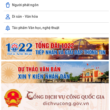
Người phát ngôn
UBND PHƯỜNG VIỆT HÒA TRIỂN KHAI TUYÊN TRUYỀN, NÂNG CAO KỸ
NĂNG SỬ DỤNG INTERNET, MẠNG XÃ HỘI AN...
Di sản - Văn hóa
Thông báo tuyển chọn ứng viên điều dưỡng, nhân viên chăm sóc đi
Tác phẩm Văn học, nghệ thuật
làm việc tại Nhật Bản theo Chương...
Khai mạc Giải bóng đá Thiếu niên, Nhi đồng phường Việt Hòa năm
2026.
Phường Việt Hòa triển khai nhiệm vụ và tổ chức hiệp đồng bảo đảm
phục vụ công tác lấy mẫu hài cốt...
Chủ động ứng phó với mưa lớn, lũ, ngập lụt, lũ quét, sạt lở đất, lốc, sét,
mưa đá
UBND thành phố yêu cầu rà soát, chuẩn hóa thủ tục hành chính, chấm
dứt phát sinh "giấy phép con"
Phường Việt Hòa bế mạc Lớp bồi dưỡng kiến thức quốc phòng và an
ninh đối tượng 4 năm 2026.