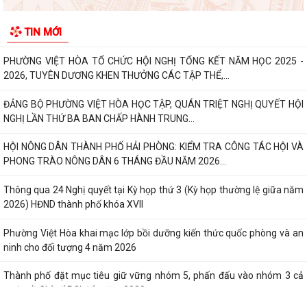
Thông báo tuyển chọn thực tập sinh nữ đi thực tập kỹ thuật tại Nhật
TIN MỚI
Bản, Đợt II/2026.
PHƯỜNG VIỆT HÒA TỔ CHỨC HỘI NGHỊ TỔNG KẾT NĂM HỌC 2025 -
2026, TUYÊN DƯƠNG KHEN THƯỞNG CÁC TẬP THỂ,...
ĐẢNG BỘ PHƯỜNG VIỆT HÒA HỌC TẬP, QUÁN TRIỆT NGHỊ QUYẾT HỘI
NGHỊ LẦN THỨ BA BAN CHẤP HÀNH TRUNG...
HỘI NÔNG DÂN THÀNH PHỐ HẢI PHÒNG: KIỂM TRA CÔNG TÁC HỘI VÀ
PHONG TRÀO NÔNG DÂN 6 THÁNG ĐẦU NĂM 2026...
Thông qua 24 Nghị quyết tại Kỳ họp thứ 3 (Kỳ họp thường lệ giữa năm
2026) HĐND thành phố khóa XVII
Phường Việt Hòa khai mạc lớp bồi dưỡng kiến thức quốc phòng và an
ninh cho đối tượng 4 năm 2026
Thành phố đặt mục tiêu giữ vững nhóm 5, phấn đấu vào nhóm 3 cả
nước về Chỉ số PCI đến năm 2030