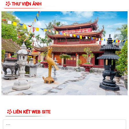
THƯ VIỆN ẢNH
Bảo đảm thực hiện chính sách bảo hiểm y tế đối với học sinh, sinh viên
năm học 2026-2027
Công đoàn phường Việt Hòa tổ chức tập huấn kỹ năng thương lượng,
ký kết thỏa ước lao động tập thể
THƯ KHEN CỦA UBND PHƯỜNG GỬI CÁN BỘ, CHIẾN SĨ CÔNG AN
PHƯỜNG
KỶ NIỆM 79 NĂM NGÀY THƯƠNG BINH - LIỆT SĨ (27/7/1947 -
27/7/2026)
HỘI CỰU CHIẾN BINH PHỐI HỢP VỚI HỘI NẠN NHÂN DA CAM/DIOXIN
PHƯỜNG VIỆT HÒA THĂM, TẶNG QUÀ GIA ĐÌNH...
PHƯỜNG VIỆT HÒA THẮP NẾN TRI ÂN CÁC ANH HÙNG LIỆT SĨ NHÂN
KỶ NIỆM 79 NĂM NGÀY THƯƠNG BINH - LIỆT SĨ...
LIÊN KẾT WEB SITE
Phường Việt Hòa tổ chức ra quân dọn dẹp vệ sinh môi trường, chỉnh
trang cảnh quan Nghĩa trang Liệt...