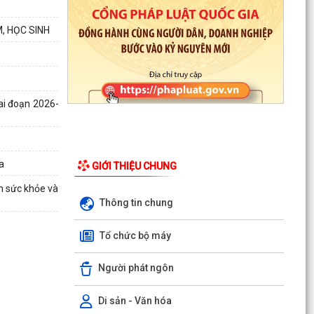
, HỌC SINH
iai đoạn 2026-
a
GIỚI THIỆU CHUNG
ám sức khỏe và
Thông tin chung
Tổ chức bộ máy
Người phát ngôn
Di sản - Văn hóa
PHƯỜNG VIỆT HÒA TRIỂN KHAI KẾ HOẠCH THU