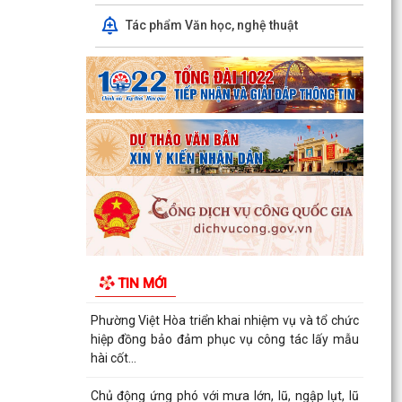
THUẾ SỬ DỤNG ĐẤT PHI NÔNG NGHIỆP NĂM
2026
Tác phẩm Văn học, nghệ thuật
Tuyển chọn thực tập sinh nam đi thực tập kỹ
thuật tại Nhật Bản (Tháng 8/2026).
UBND PHƯỜNG VIỆT HÒA TRIỂN KHAI TUYÊN
TRUYỀN, NÂNG CAO KỸ NĂNG SỬ DỤNG
INTERNET, MẠNG XÃ HỘI AN...
Thông báo tuyển chọn ứng viên điều dưỡng,
nhân viên chăm sóc đi làm việc tại Nhật Bản
theo Chương...
Khai mạc Giải bóng đá Thiếu niên, Nhi đồng
TIN MỚI
phường Việt Hòa năm 2026.
Phường Việt Hòa triển khai nhiệm vụ và tổ chức
hiệp đồng bảo đảm phục vụ công tác lấy mẫu
hài cốt...
Chủ động ứng phó với mưa lớn, lũ, ngập lụt, lũ