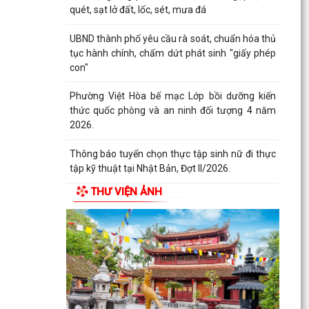
quét, sạt lở đất, lốc, sét, mưa đá
UBND thành phố yêu cầu rà soát, chuẩn hóa thủ
tục hành chính, chấm dứt phát sinh "giấy phép
con"
Phường Việt Hòa bế mạc Lớp bồi dưỡng kiến
thức quốc phòng và an ninh đối tượng 4 năm
2026.
Thông báo tuyển chọn thực tập sinh nữ đi thực
tập kỹ thuật tại Nhật Bản, Đợt II/2026.
THƯ VIỆN ẢNH
PHƯỜNG VIỆT HÒA TỔ CHỨC HỘI NGHỊ TỔNG
KẾT NĂM HỌC 2025 - 2026, TUYÊN DƯƠNG
KHEN THƯỞNG CÁC TẬP THỂ,...
ĐẢNG BỘ PHƯỜNG VIỆT HÒA HỌC TẬP, QUÁN
TRIỆT NGHỊ QUYẾT HỘI NGHỊ LẦN THỨ BA BAN
CHẤP HÀNH TRUNG...