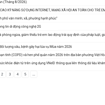
Bản (Tháng 8/2026).
CAO KỸ NĂNG SỬ DỤNG INTERNET, MẠNG XÃ HỘI AN TOÀN CHO TRẺ EM
nh phố văn minh; xã, phường hạnh phúc"
ông tin di động công nghệ 2G
à phòng ngừa, giảm thiểu trẻ em lao động trái quy định của pháp luật, g
 đối tượng sâu, bệnh gây hại lúa vụ Mùa năm 2026
mạn tính (COPD) và hen phế quản năm 2026 trên địa bàn phường Việt Hò
ổ sức khỏe điện tử trên ứng dụng VNeID thông qua liên thông dữ liệu kh
2
3
4
5
...