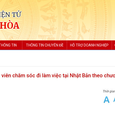
IỆN TỬ
 HÒA
THÔNG TIN
THÔNG TIN CHUYÊN ĐỀ
HỖ TRỢ DOANH NGHIỆP
 viên chăm sóc đi làm việc tại Nhật Bản theo chư