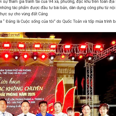
 sự tham gia tranh tài của 94 xã, phường, đặc khu trên toàn địa
là những tác phẩm được đầu tư bài bản, dàn dựng công phu từ nộ
t thực sự cho vùng đất Cảng.
úa “ Đảng là Cuộc sống của tôi” do Quốc Toản và tốp múa trình 