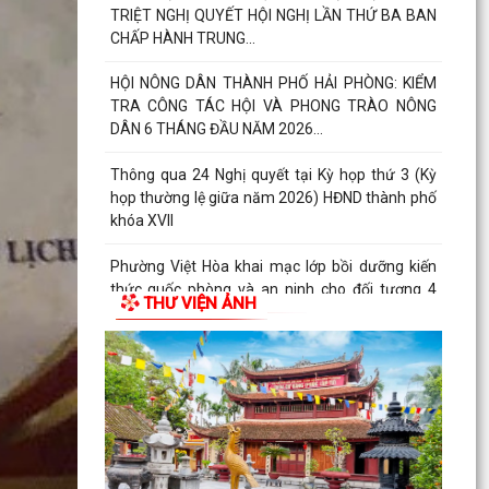
TRIỆT NGHỊ QUYẾT HỘI NGHỊ LẦN THỨ BA BAN
CHẤP HÀNH TRUNG...
HỘI NÔNG DÂN THÀNH PHỐ HẢI PHÒNG: KIỂM
TRA CÔNG TÁC HỘI VÀ PHONG TRÀO NÔNG
DÂN 6 THÁNG ĐẦU NĂM 2026...
Thông qua 24 Nghị quyết tại Kỳ họp thứ 3 (Kỳ
họp thường lệ giữa năm 2026) HĐND thành phố
khóa XVII
Phường Việt Hòa khai mạc lớp bồi dưỡng kiến
thức quốc phòng và an ninh cho đối tượng 4
THƯ VIỆN ẢNH
năm 2026
Thành phố đặt mục tiêu giữ vững nhóm 5, phấn
đấu vào nhóm 3 cả nước về Chỉ số PCI đến năm
2030
Bảo đảm thực hiện chính sách bảo hiểm y tế đối
với học sinh, sinh viên năm học 2026-2027