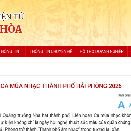
IỆN TỬ
 HÒA
THÔNG TIN
THÔNG TIN CHUYÊN ĐỀ
HỖ TRỢ DOANH NGHIỆP
N CA MÚA NHẠC THÀNH PHỐ HẢI PHÒNG 2026
tại Quảng trường Nhà hát thành phố, Liên hoan Ca múa nhạc khô
Sự kiện không chỉ là ngày hội nghệ thuật sắc màu của quần chún
ải Phòng trở thành “Thành phố âm nhạc” trong tương lai gần.