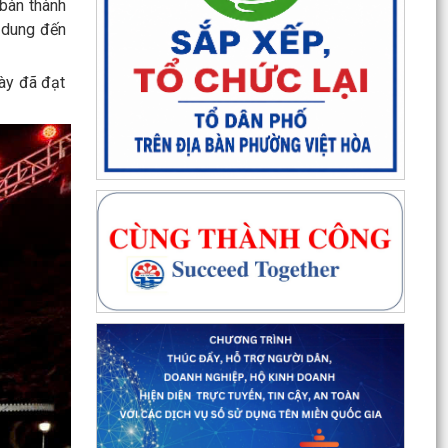
 bàn thành
i dung đến
bày đã đạt