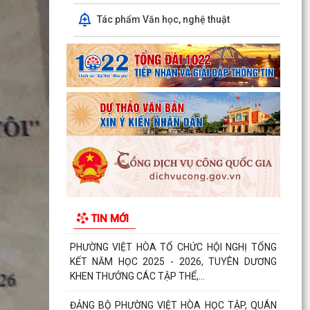
hiệp đồng bảo đảm phục vụ công tác lấy mẫu
hài cốt...
Tác phẩm Văn học, nghệ thuật
Chủ động ứng phó với mưa lớn, lũ, ngập lụt, lũ
quét, sạt lở đất, lốc, sét, mưa đá
UBND thành phố yêu cầu rà soát, chuẩn hóa thủ
tục hành chính, chấm dứt phát sinh "giấy phép
con"
Phường Việt Hòa bế mạc Lớp bồi dưỡng kiến
thức quốc phòng và an ninh đối tượng 4 năm
2026.
Thông báo tuyển chọn thực tập sinh nữ đi thực
TIN MỚI
tập kỹ thuật tại Nhật Bản, Đợt II/2026.
PHƯỜNG VIỆT HÒA TỔ CHỨC HỘI NGHỊ TỔNG
KẾT NĂM HỌC 2025 - 2026, TUYÊN DƯƠNG
KHEN THƯỞNG CÁC TẬP THỂ,...
ĐẢNG BỘ PHƯỜNG VIỆT HÒA HỌC TẬP, QUÁN