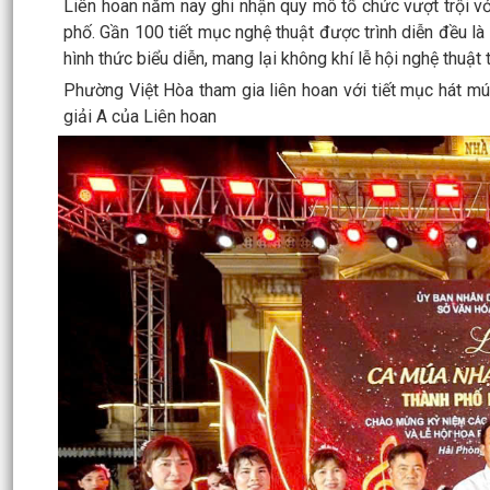
Liên hoan năm nay ghi nhận quy mô tổ chức vượt trội với
phố. Gần 100 tiết mục nghệ thuật được trình diễn đều 
hình thức biểu diễn, mang lại không khí lễ hội nghệ thuậ
Phường Việt Hòa tham gia liên hoan với tiết mục hát m
giải A của Liên hoan