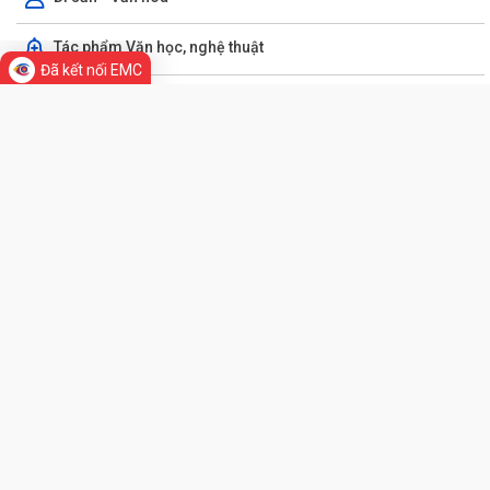
Đã kết nối EMC
GIỚI THIỆU CHUNG
Thông tin chung
Tổ chức bộ máy
Người phát ngôn
Đoàn thanh niên phường Việt Hoà triển khai hiệu quả mô hình "bình
dân học vụ số"
Di sản - Văn hóa
Giao lưu bóng đá giữa Đoàn phường Việt Hoà và Chi đoàn Công ty
Đăng kiểm xe cơ giới 34-010D
Tác phẩm Văn học, nghệ thuật
PHƯỜNG VIỆT HÒA TRIỂN KHAI KẾ HOẠCH THU THUẾ SỬ DỤNG ĐẤT
PHI NÔNG NGHIỆP NĂM 2026