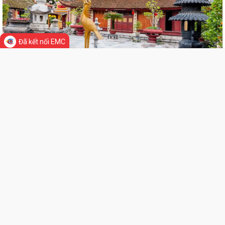
ĐẢNG BỘ PHƯỜNG VIỆT HÒA HỌC TẬP, QUÁN TRIỆT NGHỊ QUYẾT HỘI
NGHỊ LẦN THỨ BA BAN CHẤP HÀNH TRUNG...
HỘI NÔNG DÂN THÀNH PHỐ HẢI PHÒNG: KIỂM TRA CÔNG TÁC HỘI VÀ
Đã kết nối EMC
PHONG TRÀO NÔNG DÂN 6 THÁNG ĐẦU NĂM 2026...
Thông qua 24 Nghị quyết tại Kỳ họp thứ 3 (Kỳ họp thường lệ giữa năm
2026) HĐND thành phố khóa XVII
Phường Việt Hòa khai mạc lớp bồi dưỡng kiến thức quốc phòng và an
ninh cho đối tượng 4 năm 2026
Thành phố đặt mục tiêu giữ vững nhóm 5, phấn đấu vào nhóm 3 cả
nước về Chỉ số PCI đến năm 2030
THƯ VIỆN ẢNH
Bảo đảm thực hiện chính sách bảo hiểm y tế đối với học sinh, sinh viên
năm học 2026-2027
Công đoàn phường Việt Hòa tổ chức tập huấn kỹ năng thương lượng,
ký kết thỏa ước lao động tập thể
THƯ KHEN CỦA UBND PHƯỜNG GỬI CÁN BỘ, CHIẾN SĨ CÔNG AN