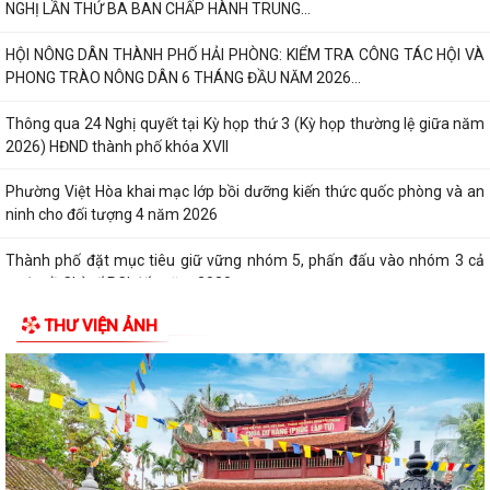
Khai mạc Giải bóng đá Thiếu niên, Nhi đồng phường Việt Hòa năm
2026.
Phường Việt Hòa triển khai nhiệm vụ và tổ chức hiệp đồng bảo đảm
phục vụ công tác lấy mẫu hài cốt...
Chủ động ứng phó với mưa lớn, lũ, ngập lụt, lũ quét, sạt lở đất, lốc, sét,
mưa đá
UBND thành phố yêu cầu rà soát, chuẩn hóa thủ tục hành chính, chấm
dứt phát sinh "giấy phép con"
Phường Việt Hòa bế mạc Lớp bồi dưỡng kiến thức quốc phòng và an
ninh đối tượng 4 năm 2026.
Thông báo tuyển chọn thực tập sinh nữ đi thực tập kỹ thuật tại Nhật
TIN MỚI
Bản, Đợt II/2026.
PHƯỜNG VIỆT HÒA TỔ CHỨC HỘI NGHỊ TỔNG KẾT NĂM HỌC 2025 -
2026, TUYÊN DƯƠNG KHEN THƯỞNG CÁC TẬP THỂ,...