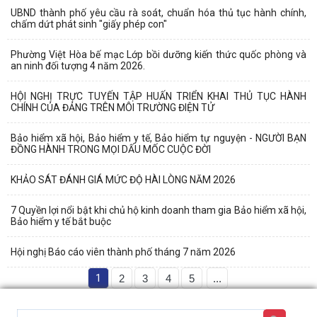
UBND thành phố yêu cầu rà soát, chuẩn hóa thủ tục hành chính,
chấm dứt phát sinh "giấy phép con"
Phường Việt Hòa bế mạc Lớp bồi dưỡng kiến thức quốc phòng và
an ninh đối tượng 4 năm 2026.
HỘI NGHỊ TRỰC TUYẾN TẬP HUẤN TRIỂN KHAI THỦ TỤC HÀNH
CHÍNH CỦA ĐẢNG TRÊN MÔI TRƯỜNG ĐIỆN TỬ
Bảo hiểm xã hội, Bảo hiểm y tế, Bảo hiểm tự nguyện - NGƯỜI BẠN
ĐỒNG HÀNH TRONG MỌI DẤU MỐC CUỘC ĐỜI
KHẢO SÁT ĐÁNH GIÁ MỨC ĐỘ HÀI LÒNG NĂM 2026
7 Quyền lợi nổi bật khi chủ hộ kinh doanh tham gia Bảo hiểm xã hội,
Bảo hiểm y tế bắt buộc
Hội nghị Báo cáo viên thành phố tháng 7 năm 2026
1
2
3
4
5
...