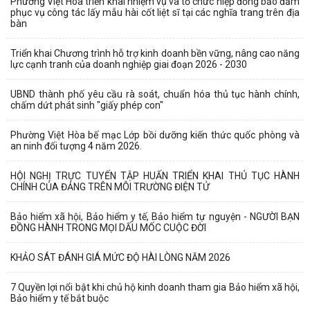
Phường Việt Hòa triển khai nhiệm vụ và tổ chức hiệp đồng bảo đảm
phục vụ công tác lấy mẫu hài cốt liệt sĩ tại các nghĩa trang trên địa
bàn
Triển khai Chương trình hỗ trợ kinh doanh bền vững, nâng cao năng
lực cạnh tranh của doanh nghiệp giai đoạn 2026 - 2030
UBND thành phố yêu cầu rà soát, chuẩn hóa thủ tục hành chính,
chấm dứt phát sinh "giấy phép con"
Phường Việt Hòa bế mạc Lớp bồi dưỡng kiến thức quốc phòng và
an ninh đối tượng 4 năm 2026.
HỘI NGHỊ TRỰC TUYẾN TẬP HUẤN TRIỂN KHAI THỦ TỤC HÀNH
CHÍNH CỦA ĐẢNG TRÊN MÔI TRƯỜNG ĐIỆN TỬ
Bảo hiểm xã hội, Bảo hiểm y tế, Bảo hiểm tự nguyện - NGƯỜI BẠN
ĐỒNG HÀNH TRONG MỌI DẤU MỐC CUỘC ĐỜI
KHẢO SÁT ĐÁNH GIÁ MỨC ĐỘ HÀI LÒNG NĂM 2026
7 Quyền lợi nổi bật khi chủ hộ kinh doanh tham gia Bảo hiểm xã hội,
Bảo hiểm y tế bắt buộc