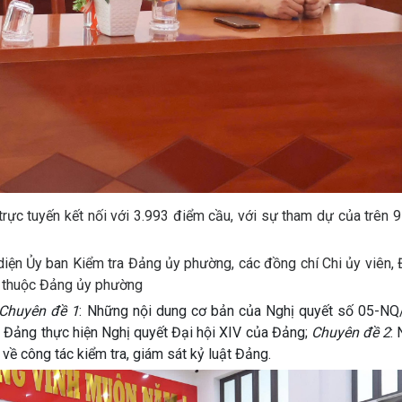
 trực tuyến kết nối với 3.993 điểm cầu, với sự tham dự của trên 
diện Ủy ban Kiểm tra Đảng ủy phường, các đồng chí Chi ủy viên,
ực thuộc Đảng ủy phường
Chuyên đề 1
: Những nội dung cơ bản của Nghị quyết số 05-N
 Đảng thực hiện Nghị quyết Đại hội XIV của Đảng;
Chuyên đề 2
:
 công tác kiểm tra, giám sát kỷ luật Đảng.