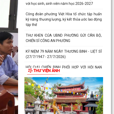
với học sinh, sinh viên năm học 2026-2027
Công đoàn phường Việt Hòa tổ chức tập huấn
kỹ năng thương lượng, ký kết thỏa ước lao động
tập thể
THƯ KHEN CỦA UBND PHƯỜNG GỬI CÁN BỘ,
CHIẾN SĨ CÔNG AN PHƯỜNG
KỶ NIỆM 79 NĂM NGÀY THƯƠNG BINH - LIỆT SĨ
(27/7/1947 - 27/7/2026)
HỘI CỰU CHIẾN BINH PHỐI HỢP VỚI HỘI NẠN
THƯ VIỆN ẢNH
NHÂN DA CAM/DIOXIN PHƯỜNG VIỆT HÒA
THĂM, TẶNG QUÀ GIA ĐÌNH...
PHƯỜNG VIỆT HÒA THẮP NẾN TRI ÂN CÁC ANH
HÙNG LIỆT SĨ NHÂN KỶ NIỆM 79 NĂM NGÀY
THƯƠNG BINH - LIỆT SĨ...
Phường Việt Hòa tổ chức ra quân dọn dẹp vệ