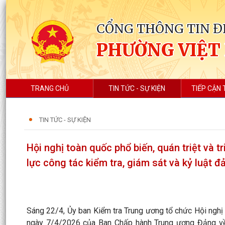
CỔNG THÔNG TIN Đ
PHƯỜNG VIỆT
TRANG CHỦ
TIN TỨC - SỰ KIỆN
TIẾP CẬN 
TIN TỨC - SỰ KIỆN
Hội nghị toàn quốc phổ biến, quán triệt và t
lực công tác kiểm tra, giám sát và kỷ luật đ
Sáng 22/4, Ủy ban Kiểm tra Trung ương tổ chức Hội nghị 
ngày 7/4/2026 của Ban Chấp hành Trung ương Đảng về đ