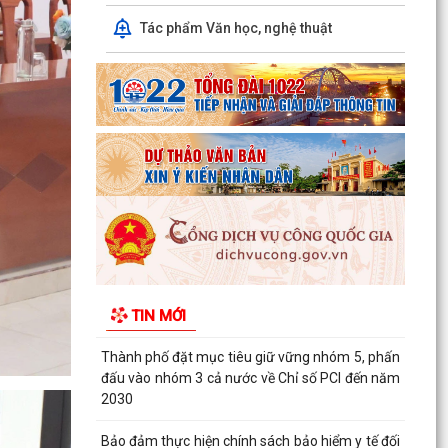
ĐẢNG BỘ PHƯỜNG VIỆT HÒA HỌC TẬP, QUÁN
Tác phẩm Văn học, nghệ thuật
TRIỆT NGHỊ QUYẾT HỘI NGHỊ LẦN THỨ BA BAN
CHẤP HÀNH TRUNG...
HỘI NÔNG DÂN THÀNH PHỐ HẢI PHÒNG: KIỂM
TRA CÔNG TÁC HỘI VÀ PHONG TRÀO NÔNG
DÂN 6 THÁNG ĐẦU NĂM 2026...
Thông qua 24 Nghị quyết tại Kỳ họp thứ 3 (Kỳ
họp thường lệ giữa năm 2026) HĐND thành phố
khóa XVII
Phường Việt Hòa khai mạc lớp bồi dưỡng kiến
thức quốc phòng và an ninh cho đối tượng 4
TIN MỚI
năm 2026
Thành phố đặt mục tiêu giữ vững nhóm 5, phấn
đấu vào nhóm 3 cả nước về Chỉ số PCI đến năm
2030
Bảo đảm thực hiện chính sách bảo hiểm y tế đối