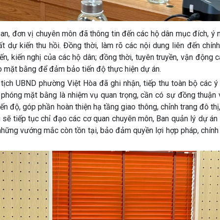
n, đơn vị chuyên môn đã thông tin đến các hộ dân mục đích, ý n
ất dự kiến thu hồi. Đồng thời, làm rõ các nội dung liên đến chín
kiến, kiến nghị của các hộ dân; đồng thời, tuyên truyền, vận động 
o mặt bằng để đảm bảo tiến độ thực hiện dự án.
tịch UBND phường Việt Hòa đã ghi nhận, tiếp thu toàn bộ các ý 
i phóng mặt bằng là nhiệm vụ quan trọng, cần có sự đồng thuận 
iến độ, góp phần hoàn thiện hạ tầng giao thông, chỉnh trang đô thị
g sẽ tiếp tục chỉ đạo các cơ quan chuyên môn, Ban quản lý dự án
 những vướng mắc còn tồn tại, bảo đảm quyền lợi hợp pháp, chín