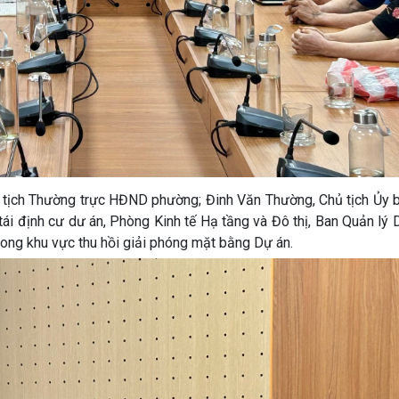
ủ tịch Thường trực HĐND phường; Đinh Văn Thường, Chủ tịch Ủy
tái định cư dư án, Phòng Kinh tế Hạ tầng và Đô thị, Ban Quản lý
rong khu vực thu hồi giải phóng mặt bằng Dự án.