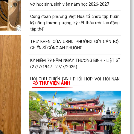
với học sinh, sinh viên năm học 2026-2027
Công đoàn phường Việt Hòa tổ chức tập huấn
kỹ năng thương lượng, ký kết thỏa ước lao động
tập thể
THƯ KHEN CỦA UBND PHƯỜNG GỬI CÁN BỘ,
CHIẾN SĨ CÔNG AN PHƯỜNG
KỶ NIỆM 79 NĂM NGÀY THƯƠNG BINH - LIỆT SĨ
(27/7/1947 - 27/7/2026)
HỘI CỰU CHIẾN BINH PHỐI HỢP VỚI HỘI NẠN
THƯ VIỆN ẢNH
NHÂN DA CAM/DIOXIN PHƯỜNG VIỆT HÒA
THĂM, TẶNG QUÀ GIA ĐÌNH...
PHƯỜNG VIỆT HÒA THẮP NẾN TRI ÂN CÁC ANH
HÙNG LIỆT SĨ NHÂN KỶ NIỆM 79 NĂM NGÀY
THƯƠNG BINH - LIỆT SĨ...
Phường Việt Hòa tổ chức ra quân dọn dẹp vệ