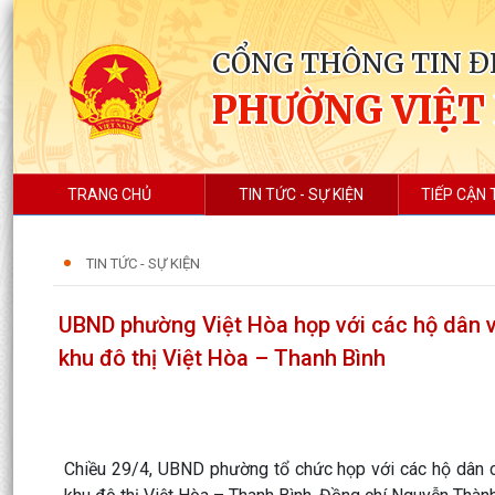
CỔNG THÔNG TIN Đ
PHƯỜNG VIỆT
TRANG CHỦ
TIN TỨC - SỰ KIỆN
TIẾP CẬN 
TIN TỨC - SỰ KIỆN
UBND phường Việt Hòa họp với các hộ dân v
khu đô thị Việt Hòa – Thanh Bình
Chiều 29/4, UBND phường tổ chức họp với các hộ dân c