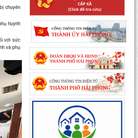
 bị chuyên
 phụ huynh
ối với sức
inh và phụ