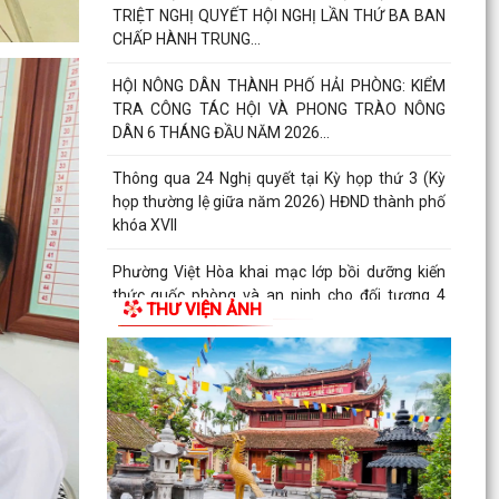
với học sinh, sinh viên năm học 2026-2027
Công đoàn phường Việt Hòa tổ chức tập huấn
kỹ năng thương lượng, ký kết thỏa ước lao động
tập thể
THƯ KHEN CỦA UBND PHƯỜNG GỬI CÁN BỘ,
CHIẾN SĨ CÔNG AN PHƯỜNG
KỶ NIỆM 79 NĂM NGÀY THƯƠNG BINH - LIỆT SĨ
(27/7/1947 - 27/7/2026)
HỘI CỰU CHIẾN BINH PHỐI HỢP VỚI HỘI NẠN
THƯ VIỆN ẢNH
NHÂN DA CAM/DIOXIN PHƯỜNG VIỆT HÒA
THĂM, TẶNG QUÀ GIA ĐÌNH...
PHƯỜNG VIỆT HÒA THẮP NẾN TRI ÂN CÁC ANH
HÙNG LIỆT SĨ NHÂN KỶ NIỆM 79 NĂM NGÀY
THƯƠNG BINH - LIỆT SĨ...
Phường Việt Hòa tổ chức ra quân dọn dẹp vệ