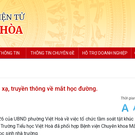
IỆN TỬ
 HÒA
THÔNG TIN
THÔNG TIN CHUYÊN ĐỀ
HỖ TRỢ DOANH NGHIỆP
 xạ, truyền thông về mắt học đường.
của UBND phường Việt Hoà về việc tổ chức tầm soát tật khúc x
Trường Tiểu học Việt Hoà đã phối hợp Bệnh viện Chuyên khoa Mắ
ọc sinh nhà trường.