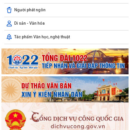
(Tháng 8/2026).
Người phát ngôn
UBND PHƯỜNG VIỆT HÒA TRIỂN KHAI TUYÊN TRUYỀN, NÂNG CAO KỸ
NĂNG SỬ DỤNG INTERNET, MẠNG XÃ HỘI AN...
Di sản - Văn hóa
Thông báo tuyển chọn ứng viên điều dưỡng, nhân viên chăm sóc đi
Tác phẩm Văn học, nghệ thuật
làm việc tại Nhật Bản theo Chương...
Khai mạc Giải bóng đá Thiếu niên, Nhi đồng phường Việt Hòa năm
2026.
Phường Việt Hòa triển khai nhiệm vụ và tổ chức hiệp đồng bảo đảm
phục vụ công tác lấy mẫu hài cốt...
Chủ động ứng phó với mưa lớn, lũ, ngập lụt, lũ quét, sạt lở đất, lốc, sét,
mưa đá
UBND thành phố yêu cầu rà soát, chuẩn hóa thủ tục hành chính, chấm
dứt phát sinh "giấy phép con"
Phường Việt Hòa bế mạc Lớp bồi dưỡng kiến thức quốc phòng và an
ninh đối tượng 4 năm 2026.