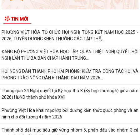
Thông báo tuyển chọn thực tập sinh nữ đi thực tập kỹ thuật tại Nhật
TIN MỚI
Bản, Đợt II/2026.
PHƯỜNG VIỆT HÒA TỔ CHỨC HỘI NGHỊ TỔNG KẾT NĂM HỌC 2025 -
2026, TUYÊN DƯƠNG KHEN THƯỞNG CÁC TẬP THỂ,...
ĐẢNG BỘ PHƯỜNG VIỆT HÒA HỌC TẬP, QUÁN TRIỆT NGHỊ QUYẾT HỘI
NGHỊ LẦN THỨ BA BAN CHẤP HÀNH TRUNG...
HỘI NÔNG DÂN THÀNH PHỐ HẢI PHÒNG: KIỂM TRA CÔNG TÁC HỘI VÀ
PHONG TRÀO NÔNG DÂN 6 THÁNG ĐẦU NĂM 2026...
Thông qua 24 Nghị quyết tại Kỳ họp thứ 3 (Kỳ họp thường lệ giữa năm
2026) HĐND thành phố khóa XVII
Phường Việt Hòa khai mạc lớp bồi dưỡng kiến thức quốc phòng và an
ninh cho đối tượng 4 năm 2026
Thành phố đặt mục tiêu giữ vững nhóm 5, phấn đấu vào nhóm 3 cả
nước về Chỉ số PCI đến năm 2030