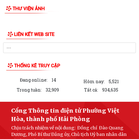
THƯ VIỆN ẢNH
Bảo đảm thực hiện chính sách bảo hiểm y tế đối với học sinh, sinh viên
năm học 2026-2027
Công đoàn phường Việt Hòa tổ chức tập huấn kỹ năng thương lượng,
ký kết thỏa ước lao động tập thể
THƯ KHEN CỦA UBND PHƯỜNG GỬI CÁN BỘ, CHIẾN SĨ CÔNG AN
PHƯỜNG
KỶ NIỆM 79 NĂM NGÀY THƯƠNG BINH - LIỆT SĨ (27/7/1947 -
27/7/2026)
HỘI CỰU CHIẾN BINH PHỐI HỢP VỚI HỘI NẠN NHÂN DA CAM/DIOXIN
PHƯỜNG VIỆT HÒA THĂM, TẶNG QUÀ GIA ĐÌNH...
PHƯỜNG VIỆT HÒA THẮP NẾN TRI ÂN CÁC ANH HÙNG LIỆT SĨ NHÂN
KỶ NIỆM 79 NĂM NGÀY THƯƠNG BINH - LIỆT SĨ...
LIÊN KẾT WEB SITE
Phường Việt Hòa tổ chức ra quân dọn dẹp vệ sinh môi trường, chỉnh
trang cảnh quan Nghĩa trang Liệt...