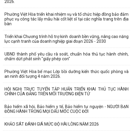
2026.
Phường Việt Hòa triển khai nhiệm vụ và tổ chức hiệp đồng bảo đảm
phục vụ công tác lấy mẫu hài cốt liệt sĩ tại các nghĩa trang trên địa
bàn
Triển khai Chương trình hỗ trợ kinh doanh bền vững, nâng cao năng
lực cạnh tranh của doanh nghiệp giai đoạn 2026 - 2030
UBND thành phố yêu cầu rà soát, chuẩn hóa thủ tục hành chính,
chấm dứt phát sinh "giấy phép con"
Phường Việt Hòa bế mạc Lớp bồi dưỡng kiến thức quốc phòng và
an ninh đối tượng 4 năm 2026.
HỘI NGHỊ TRỰC TUYẾN TẬP HUẤN TRIỂN KHAI THỦ TỤC HÀNH
CHÍNH CỦA ĐẢNG TRÊN MÔI TRƯỜNG ĐIỆN TỬ
Bảo hiểm xã hội, Bảo hiểm y tế, Bảo hiểm tự nguyện - NGƯỜI BẠN
ĐỒNG HÀNH TRONG MỌI DẤU MỐC CUỘC ĐỜI
KHẢO SÁT ĐÁNH GIÁ MỨC ĐỘ HÀI LÒNG NĂM 2026