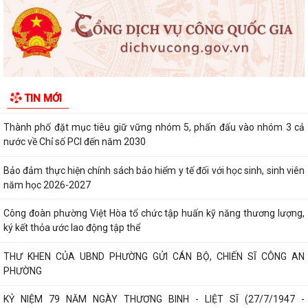
PHONG TRÀO NÔNG DÂN 6 THÁNG ĐẦU NĂM 2026...
Thông qua 24 Nghị quyết tại Kỳ họp thứ 3 (Kỳ họp thường lệ giữa năm
2026) HĐND thành phố khóa XVII
Phường Việt Hòa khai mạc lớp bồi dưỡng kiến thức quốc phòng và an
TIN MỚI
ninh cho đối tượng 4 năm 2026
Thành phố đặt mục tiêu giữ vững nhóm 5, phấn đấu vào nhóm 3 cả
nước về Chỉ số PCI đến năm 2030
Bảo đảm thực hiện chính sách bảo hiểm y tế đối với học sinh, sinh viên
năm học 2026-2027
Công đoàn phường Việt Hòa tổ chức tập huấn kỹ năng thương lượng,
ký kết thỏa ước lao động tập thể
THƯ KHEN CỦA UBND PHƯỜNG GỬI CÁN BỘ, CHIẾN SĨ CÔNG AN
PHƯỜNG
KỶ NIỆM 79 NĂM NGÀY THƯƠNG BINH - LIỆT SĨ (27/7/1947 -