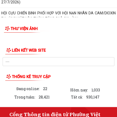
27/7/2026)
HỘI CỰU CHIẾN BINH PHỐI HỢP VỚI HỘI NẠN NHÂN DA CAM/DIOXIN
PHƯỜNG VIỆT HÒA THĂM, TẶNG QUÀ GIA ĐÌNH...
THƯ VIỆN ẢNH
PHƯỜNG VIỆT HÒA THẮP NẾN TRI ÂN CÁC ANH HÙNG LIỆT SĨ NHÂN
KỶ NIỆM 79 NĂM NGÀY THƯƠNG BINH - LIỆT SĨ...
Phường Việt Hòa tổ chức ra quân dọn dẹp vệ sinh môi trường, chỉnh
trang cảnh quan Nghĩa trang Liệt...
Phường Việt Hòa tổ chức các đoàn đi thăm và tặng quà người có công,
gia đình liệt sĩ tiêu biểu trên...
Trường Tiểu học Lai Cách tổ chức đến thăm hỏi, động viên các gia đình
cán bộ, giáo viên là thân...
Bí thư Đảng ủy , Chủ tịch HĐND phường Việt Hòa tiếp xúc đối thoại với
nhân dân Tổ dân phố Cao Xá,...
Lễ dâng hương tưởng niệm các Anh hùng Liệt sĩ nhân kỷ niệm 79 năm
ngày Thương binh Liệt sĩ...