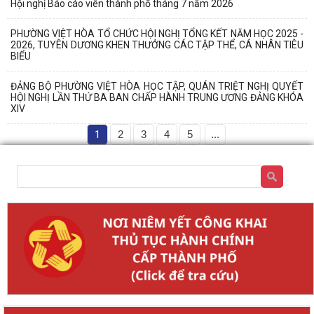
Hội nghị Báo cáo viên thành phố tháng 7 năm 2026
PHƯỜNG VIỆT HÒA TỔ CHỨC HỘI NGHỊ TỔNG KẾT NĂM HỌC 2025 -
2026, TUYÊN DƯƠNG KHEN THƯỞNG CÁC TẬP THỂ, CÁ NHÂN TIÊU
BIỂU
ĐẢNG BỘ PHƯỜNG VIỆT HÒA HỌC TẬP, QUÁN TRIỆT NGHỊ QUYẾT
HỘI NGHỊ LẦN THỨ BA BAN CHẤP HÀNH TRUNG ƯƠNG ĐẢNG KHÓA
XIV
1
2
3
4
5
...