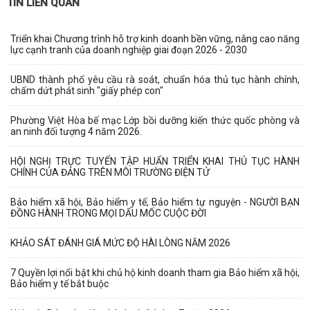
TIN LIÊN QUAN
Triển khai Chương trình hỗ trợ kinh doanh bền vững, nâng cao năng
lực cạnh tranh của doanh nghiệp giai đoạn 2026 - 2030
UBND thành phố yêu cầu rà soát, chuẩn hóa thủ tục hành chính,
chấm dứt phát sinh "giấy phép con"
Phường Việt Hòa bế mạc Lớp bồi dưỡng kiến thức quốc phòng và
an ninh đối tượng 4 năm 2026.
HỘI NGHỊ TRỰC TUYẾN TẬP HUẤN TRIỂN KHAI THỦ TỤC HÀNH
CHÍNH CỦA ĐẢNG TRÊN MÔI TRƯỜNG ĐIỆN TỬ
Bảo hiểm xã hội, Bảo hiểm y tế, Bảo hiểm tự nguyện - NGƯỜI BẠN
ĐỒNG HÀNH TRONG MỌI DẤU MỐC CUỘC ĐỜI
KHẢO SÁT ĐÁNH GIÁ MỨC ĐỘ HÀI LÒNG NĂM 2026
7 Quyền lợi nổi bật khi chủ hộ kinh doanh tham gia Bảo hiểm xã hội,
Bảo hiểm y tế bắt buộc