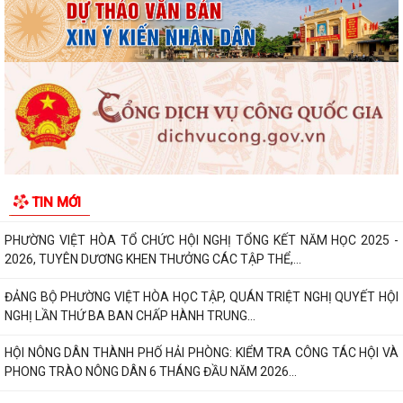
Chủ động ứng phó với mưa lớn, lũ, ngập lụt, lũ quét, sạt lở đất, lốc, sét,
mưa đá
UBND thành phố yêu cầu rà soát, chuẩn hóa thủ tục hành chính, chấm
dứt phát sinh "giấy phép con"
Phường Việt Hòa bế mạc Lớp bồi dưỡng kiến thức quốc phòng và an
ninh đối tượng 4 năm 2026.
Thông báo tuyển chọn thực tập sinh nữ đi thực tập kỹ thuật tại Nhật
TIN MỚI
Bản, Đợt II/2026.
PHƯỜNG VIỆT HÒA TỔ CHỨC HỘI NGHỊ TỔNG KẾT NĂM HỌC 2025 -
2026, TUYÊN DƯƠNG KHEN THƯỞNG CÁC TẬP THỂ,...
ĐẢNG BỘ PHƯỜNG VIỆT HÒA HỌC TẬP, QUÁN TRIỆT NGHỊ QUYẾT HỘI
NGHỊ LẦN THỨ BA BAN CHẤP HÀNH TRUNG...
HỘI NÔNG DÂN THÀNH PHỐ HẢI PHÒNG: KIỂM TRA CÔNG TÁC HỘI VÀ
PHONG TRÀO NÔNG DÂN 6 THÁNG ĐẦU NĂM 2026...