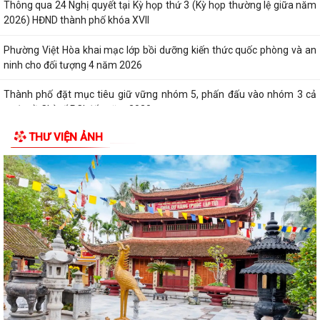
Thông qua 24 Nghị quyết tại Kỳ họp thứ 3 (Kỳ họp thường lệ giữa năm
2026) HĐND thành phố khóa XVII
Phường Việt Hòa khai mạc lớp bồi dưỡng kiến thức quốc phòng và an
ninh cho đối tượng 4 năm 2026
Thành phố đặt mục tiêu giữ vững nhóm 5, phấn đấu vào nhóm 3 cả
nước về Chỉ số PCI đến năm 2030
THƯ VIỆN ẢNH
Bảo đảm thực hiện chính sách bảo hiểm y tế đối với học sinh, sinh viên
năm học 2026-2027
Công đoàn phường Việt Hòa tổ chức tập huấn kỹ năng thương lượng,
ký kết thỏa ước lao động tập thể
THƯ KHEN CỦA UBND PHƯỜNG GỬI CÁN BỘ, CHIẾN SĨ CÔNG AN
PHƯỜNG
KỶ NIỆM 79 NĂM NGÀY THƯƠNG BINH - LIỆT SĨ (27/7/1947 -
27/7/2026)
HỘI CỰU CHIẾN BINH PHỐI HỢP VỚI HỘI NẠN NHÂN DA CAM/DIOXIN