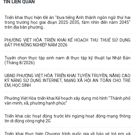
TIN LIÊN QUAN
Triển khai thực hiện Đề án "Đưa tiếng Anh thành ngôn ngữ thứ hai
trong trường học giai đoạn 2025-2035, tầm nhìn đến năm 2045"
trên địa bàn phường...
PHƯỜNG VIỆT HÒA TRIỂN KHAI KẾ HOẠCH THU THUẾ SỬ DỤNG
ĐẤT PHI NÔNG NGHIỆP NĂM 2026
Tuyển chọn thực tập sinh nam đi thực tập kỹ thuật tại Nhật Bản
(Tháng 8/2026).
UBND PHƯỜNG VIỆT HÒA TRIỂN KHAI TUYÊN TRUYỀN, NÂNG CAO
KỸ NĂNG SỬ DỤNG INTERNET, MẠNG XÃ HỘI AN TOÀN CHO TRẺ
EM, HỌC SINH
Phường Việt Hòa triển khai Kế hoạch xây dựng mô hình "Thành phố
văn minh; xã, phường hạnh phúc"
Triển khai các hoạt động trước khi ngừng hoạt động mạng thông
tin di động công nghệ 2G
Triển khai thực hiện Chương trình quốc gia về bảo vệ trẻ em và