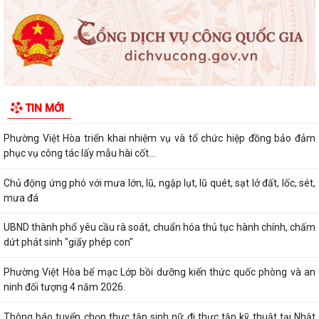
UBND PHƯỜNG VIỆT HÒA TRIỂN KHAI TUYÊN TRUYỀN, NÂNG CAO KỸ
NĂNG SỬ DỤNG INTERNET, MẠNG XÃ HỘI AN...
Thông báo tuyển chọn ứng viên điều dưỡng, nhân viên chăm sóc đi
làm việc tại Nhật Bản theo Chương...
Khai mạc Giải bóng đá Thiếu niên, Nhi đồng phường Việt Hòa năm
TIN MỚI
2026.
Phường Việt Hòa triển khai nhiệm vụ và tổ chức hiệp đồng bảo đảm
phục vụ công tác lấy mẫu hài cốt...
Chủ động ứng phó với mưa lớn, lũ, ngập lụt, lũ quét, sạt lở đất, lốc, sét,
mưa đá
UBND thành phố yêu cầu rà soát, chuẩn hóa thủ tục hành chính, chấm
dứt phát sinh "giấy phép con"
Phường Việt Hòa bế mạc Lớp bồi dưỡng kiến thức quốc phòng và an
ninh đối tượng 4 năm 2026.
Thông báo tuyển chọn thực tập sinh nữ đi thực tập kỹ thuật tại Nhật