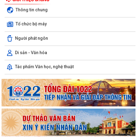
Thông tin chung
Tổ chức bộ máy
Người phát ngôn
Di sản - Văn hóa
Tác phẩm Văn học, nghệ thuật
PHƯỜNG VIỆT HÒA TRIỂN KHAI KẾ HOẠCH THU THUẾ SỬ DỤNG ĐẤT
PHI NÔNG NGHIỆP NĂM 2026
Tuyển chọn thực tập sinh nam đi thực tập kỹ thuật tại Nhật Bản
(Tháng 8/2026).