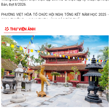
Bản, Đợt II/2026.
PHƯỜNG VIỆT HÒA TỔ CHỨC HỘI NGHỊ TỔNG KẾT NĂM HỌC 2025 -
2026, TUYÊN DƯƠNG KHEN THƯỞNG CÁC TẬP THỂ,...
THƯ VIỆN ẢNH
ĐẢNG BỘ PHƯỜNG VIỆT HÒA HỌC TẬP, QUÁN TRIỆT NGHỊ QUYẾT HỘI
NGHỊ LẦN THỨ BA BAN CHẤP HÀNH TRUNG...
HỘI NÔNG DÂN THÀNH PHỐ HẢI PHÒNG: KIỂM TRA CÔNG TÁC HỘI VÀ
PHONG TRÀO NÔNG DÂN 6 THÁNG ĐẦU NĂM 2026...
Thông qua 24 Nghị quyết tại Kỳ họp thứ 3 (Kỳ họp thường lệ giữa năm
2026) HĐND thành phố khóa XVII
Phường Việt Hòa khai mạc lớp bồi dưỡng kiến thức quốc phòng và an
ninh cho đối tượng 4 năm 2026
Thành phố đặt mục tiêu giữ vững nhóm 5, phấn đấu vào nhóm 3 cả
nước về Chỉ số PCI đến năm 2030
Bảo đảm thực hiện chính sách bảo hiểm y tế đối với học sinh, sinh viên