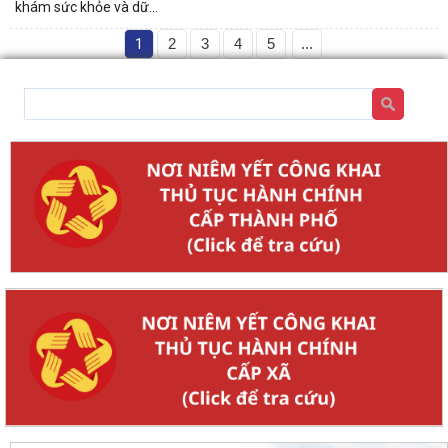
khám sức khỏe và dữ...
1
2
3
4
5
...