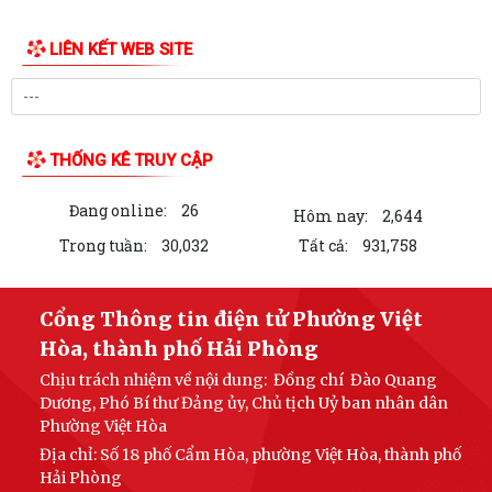
Bảo đảm thực hiện chính sách bảo hiểm y tế đối với học sinh, sinh viên
năm học 2026-2027
Công đoàn phường Việt Hòa tổ chức tập huấn kỹ năng thương lượng,
ký kết thỏa ước lao động tập thể
THƯ KHEN CỦA UBND PHƯỜNG GỬI CÁN BỘ, CHIẾN SĨ CÔNG AN
PHƯỜNG
KỶ NIỆM 79 NĂM NGÀY THƯƠNG BINH - LIỆT SĨ (27/7/1947 -
27/7/2026)
HỘI CỰU CHIẾN BINH PHỐI HỢP VỚI HỘI NẠN NHÂN DA CAM/DIOXIN
PHƯỜNG VIỆT HÒA THĂM, TẶNG QUÀ GIA ĐÌNH...
PHƯỜNG VIỆT HÒA THẮP NẾN TRI ÂN CÁC ANH HÙNG LIỆT SĨ NHÂN
LIÊN KẾT WEB SITE
KỶ NIỆM 79 NĂM NGÀY THƯƠNG BINH - LIỆT SĨ...
Phường Việt Hòa tổ chức ra quân dọn dẹp vệ sinh môi trường, chỉnh
trang cảnh quan Nghĩa trang Liệt...
THỐNG KÊ TRUY CẬP