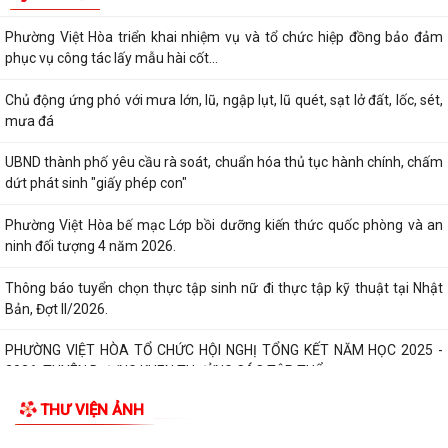
Thông báo tuyển chọn thực tập sinh nữ đi thực tập kỹ thuật tại Nhật
Bản, Đợt II/2026.
PHƯỜNG VIỆT HÒA TỔ CHỨC HỘI NGHỊ TỔNG KẾT NĂM HỌC 2025 -
2026, TUYÊN DƯƠNG KHEN THƯỞNG CÁC TẬP THỂ,...
ĐẢNG BỘ PHƯỜNG VIỆT HÒA HỌC TẬP, QUÁN TRIỆT NGHỊ QUYẾT HỘI
NGHỊ LẦN THỨ BA BAN CHẤP HÀNH TRUNG...
HỘI NÔNG DÂN THÀNH PHỐ HẢI PHÒNG: KIỂM TRA CÔNG TÁC HỘI VÀ
PHONG TRÀO NÔNG DÂN 6 THÁNG ĐẦU NĂM 2026...
Thông qua 24 Nghị quyết tại Kỳ họp thứ 3 (Kỳ họp thường lệ giữa năm
2026) HĐND thành phố khóa XVII
Phường Việt Hòa khai mạc lớp bồi dưỡng kiến thức quốc phòng và an
ninh cho đối tượng 4 năm 2026
Thành phố đặt mục tiêu giữ vững nhóm 5, phấn đấu vào nhóm 3 cả
THƯ VIỆN ẢNH
nước về Chỉ số PCI đến năm 2030