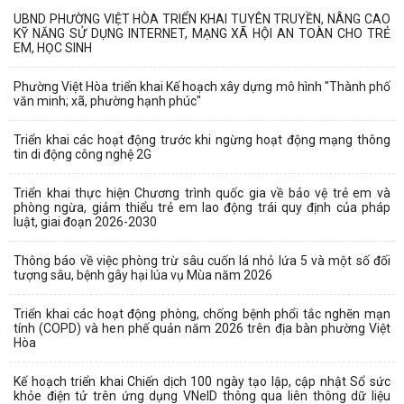
UBND PHƯỜNG VIỆT HÒA TRIỂN KHAI TUYÊN TRUYỀN, NÂNG CAO
KỸ NĂNG SỬ DỤNG INTERNET, MẠNG XÃ HỘI AN TOÀN CHO TRẺ
EM, HỌC SINH
Phường Việt Hòa triển khai Kế hoạch xây dựng mô hình "Thành phố
văn minh; xã, phường hạnh phúc"
Triển khai các hoạt động trước khi ngừng hoạt động mạng thông
tin di động công nghệ 2G
Triển khai thực hiện Chương trình quốc gia về bảo vệ trẻ em và
phòng ngừa, giảm thiểu trẻ em lao động trái quy định của pháp
luật, giai đoạn 2026-2030
Thông báo về việc phòng trừ sâu cuốn lá nhỏ lứa 5 và một số đối
tượng sâu, bệnh gây hại lúa vụ Mùa năm 2026
Triển khai các hoạt động phòng, chống bệnh phổi tắc nghẽn mạn
tính (COPD) và hen phế quản năm 2026 trên địa bàn phường Việt
Hòa
Kế hoạch triển khai Chiến dịch 100 ngày tạo lập, cập nhật Sổ sức
khỏe điện tử trên ứng dụng VNeID thông qua liên thông dữ liệu