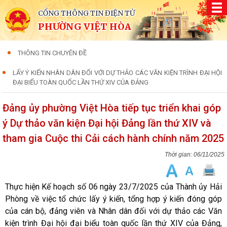
CỔNG THÔNG TIN ĐIỆN TỬ
PHƯỜNG VIỆT HÒA
THÔNG TIN CHUYÊN ĐỀ
LẤY Ý KIẾN NHÂN DÂN ĐỐI VỚI DỰ THẢO CÁC VĂN KIỆN TRÌNH ĐẠI HỘI
ĐẠI BIỂU TOÀN QUỐC LẦN THỨ XIV CỦA ĐẢNG
Đảng ủy phường Việt Hòa tiếp tục triển khai góp
ý Dự thảo văn kiện Đại hội Đảng lần thứ XIV và
tham gia Cuộc thi Cải cách hành chính năm 2025
06/11/2025
Thực hiện Kế hoạch số 06 ngày 23/7/2025 của Thành ủy Hải
Phòng về việc tổ chức lấy ý kiến, tổng hợp ý kiến đóng góp
của cán bộ, đảng viên và Nhân dân đối với dự thảo các Văn
kiện trình Đại hội đại biểu toàn quốc lần thứ XIV của Đảng,