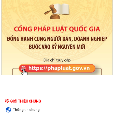
GIỚI THIỆU CHUNG
PHƯỜNG VIỆT HÒA TRIỂN KHAI KẾ HOẠCH THU THUẾ SỬ DỤNG ĐẤT
Thông tin chung
PHI NÔNG NGHIỆP NĂM 2026