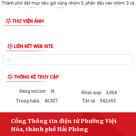
Thành phố đặt mục tiêu giữ vững nhóm 5, phấn đấu vào nhóm 3 cả
nước về Chỉ số PCI đến năm 2030
THƯ VIỆN ẢNH
Bảo đảm thực hiện chính sách bảo hiểm y tế đối với học sinh, sinh viên
năm học 2026-2027
Công đoàn phường Việt Hòa tổ chức tập huấn kỹ năng thương lượng,
ký kết thỏa ước lao động tập thể
THƯ KHEN CỦA UBND PHƯỜNG GỬI CÁN BỘ, CHIẾN SĨ CÔNG AN
PHƯỜNG
KỶ NIỆM 79 NĂM NGÀY THƯƠNG BINH - LIỆT SĨ (27/7/1947 -
27/7/2026)
HỘI CỰU CHIẾN BINH PHỐI HỢP VỚI HỘI NẠN NHÂN DA CAM/DIOXIN
PHƯỜNG VIỆT HÒA THĂM, TẶNG QUÀ GIA ĐÌNH...
PHƯỜNG VIỆT HÒA THẮP NẾN TRI ÂN CÁC ANH HÙNG LIỆT SĨ NHÂN
KỶ NIỆM 79 NĂM NGÀY THƯƠNG BINH - LIỆT SĨ...
LIÊN KẾT WEB SITE