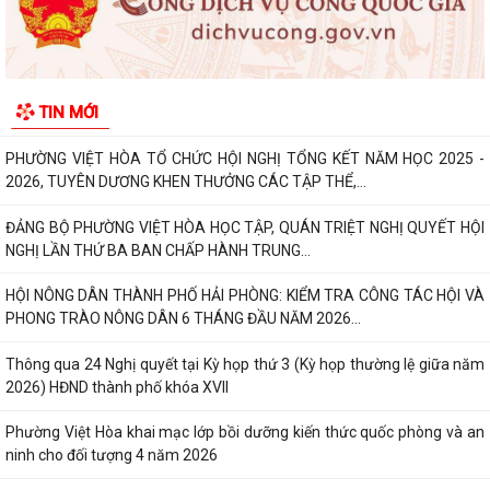
Phường Việt Hòa bế mạc Lớp bồi dưỡng kiến thức quốc phòng và an
ninh đối tượng 4 năm 2026.
Thông báo tuyển chọn thực tập sinh nữ đi thực tập kỹ thuật tại Nhật
TIN MỚI
Bản, Đợt II/2026.
PHƯỜNG VIỆT HÒA TỔ CHỨC HỘI NGHỊ TỔNG KẾT NĂM HỌC 2025 -
2026, TUYÊN DƯƠNG KHEN THƯỞNG CÁC TẬP THỂ,...
ĐẢNG BỘ PHƯỜNG VIỆT HÒA HỌC TẬP, QUÁN TRIỆT NGHỊ QUYẾT HỘI
NGHỊ LẦN THỨ BA BAN CHẤP HÀNH TRUNG...
HỘI NÔNG DÂN THÀNH PHỐ HẢI PHÒNG: KIỂM TRA CÔNG TÁC HỘI VÀ
PHONG TRÀO NÔNG DÂN 6 THÁNG ĐẦU NĂM 2026...
Thông qua 24 Nghị quyết tại Kỳ họp thứ 3 (Kỳ họp thường lệ giữa năm
2026) HĐND thành phố khóa XVII
Phường Việt Hòa khai mạc lớp bồi dưỡng kiến thức quốc phòng và an
ninh cho đối tượng 4 năm 2026