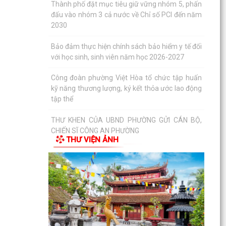
với học sinh, sinh viên năm học 2026-2027
Công đoàn phường Việt Hòa tổ chức tập huấn
kỹ năng thương lượng, ký kết thỏa ước lao động
tập thể
THƯ KHEN CỦA UBND PHƯỜNG GỬI CÁN BỘ,
CHIẾN SĨ CÔNG AN PHƯỜNG
KỶ NIỆM 79 NĂM NGÀY THƯƠNG BINH - LIỆT SĨ
(27/7/1947 - 27/7/2026)
HỘI CỰU CHIẾN BINH PHỐI HỢP VỚI HỘI NẠN
THƯ VIỆN ẢNH
NHÂN DA CAM/DIOXIN PHƯỜNG VIỆT HÒA
THĂM, TẶNG QUÀ GIA ĐÌNH...
PHƯỜNG VIỆT HÒA THẮP NẾN TRI ÂN CÁC ANH
HÙNG LIỆT SĨ NHÂN KỶ NIỆM 79 NĂM NGÀY
THƯƠNG BINH - LIỆT SĨ...
Phường Việt Hòa tổ chức ra quân dọn dẹp vệ