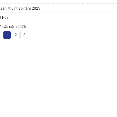
ài sản, thu nhập năm 2025
ệt Hòa
 tố cáo năm 2025
1
2
3