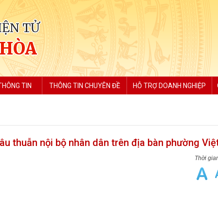
IỆN TỬ
 HÒA
THÔNG TIN
THÔNG TIN CHUYÊN ĐỀ
HỖ TRỢ DOANH NGHIỆP
âu thuẫn nội bộ nhân dân trên địa bàn phường Việ