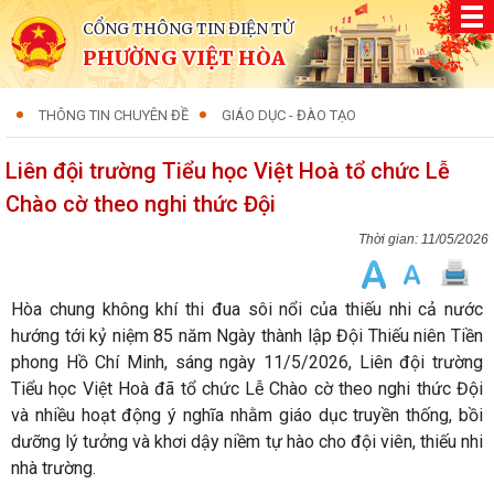
CỔNG THÔNG TIN ĐIỆN TỬ
PHƯỜNG VIỆT HÒA
THÔNG TIN CHUYÊN ĐỀ
GIÁO DỤC - ĐÀO TẠO
Liên đội trường Tiểu học Việt Hoà tổ chức Lễ
Chào cờ theo nghi thức Đội
11/05/2026
Hòa chung không khí thi đua sôi nổi của thiếu nhi cả nước
hướng tới kỷ niệm 85 năm Ngày thành lập Đội Thiếu niên Tiền
phong Hồ Chí Minh, sáng ngày 11/5/2026, Liên đội trường
Tiểu học Việt Hoà đã tổ chức Lễ Chào cờ theo nghi thức Đội
và nhiều hoạt động ý nghĩa nhằm giáo dục truyền thống, bồi
dưỡng lý tưởng và khơi dậy niềm tự hào cho đội viên, thiếu nhi
nhà trường.