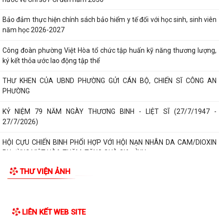
Bảo đảm thực hiện chính sách bảo hiểm y tế đối với học sinh, sinh viên
năm học 2026-2027
Công đoàn phường Việt Hòa tổ chức tập huấn kỹ năng thương lượng,
ký kết thỏa ước lao động tập thể
THƯ KHEN CỦA UBND PHƯỜNG GỬI CÁN BỘ, CHIẾN SĨ CÔNG AN
PHƯỜNG
KỶ NIỆM 79 NĂM NGÀY THƯƠNG BINH - LIỆT SĨ (27/7/1947 -
27/7/2026)
HỘI CỰU CHIẾN BINH PHỐI HỢP VỚI HỘI NẠN NHÂN DA CAM/DIOXIN
PHƯỜNG VIỆT HÒA THĂM, TẶNG QUÀ GIA ĐÌNH...
THƯ VIỆN ẢNH
PHƯỜNG VIỆT HÒA THẮP NẾN TRI ÂN CÁC ANH HÙNG LIỆT SĨ NHÂN
KỶ NIỆM 79 NĂM NGÀY THƯƠNG BINH - LIỆT SĨ...
Phường Việt Hòa tổ chức ra quân dọn dẹp vệ sinh môi trường, chỉnh
trang cảnh quan Nghĩa trang Liệt...