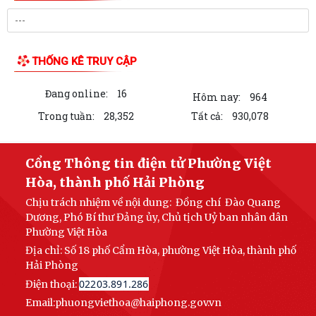
Phường Việt Hòa tổ chức các đoàn đi thăm và tặng quà người có công,
gia đình liệt sĩ tiêu biểu trên...
Trường Tiểu học Lai Cách tổ chức đến thăm hỏi, động viên các gia đình
cán bộ, giáo viên là thân...
Bí thư Đảng ủy , Chủ tịch HĐND phường Việt Hòa tiếp xúc đối thoại với
nhân dân Tổ dân phố Cao Xá,...
Lễ dâng hương tưởng niệm các Anh hùng Liệt sĩ nhân kỷ niệm 79 năm
ngày Thương binh Liệt sĩ...
LIÊN KẾT WEB SITE
Đánh giá tiến độ triển khai công tác khám sức khỏe định kỳ, khám
sàng lọc miễn phí cho người dân...
Kế hoạch thực hiện tiết kiệm điện và phát triển điện mặt trời mái nhà
trên địa bàn phường Việt Hòa
THỐNG KÊ TRUY CẬP
Hoạt động ý nghĩa hướng về Ngày Thương binh, Liệt sỹ 27/7
Đang online:
16
Hôm nay:
964
Triển khai Kế hoạch thực hiện Chương trình Sức khỏe học đường giai