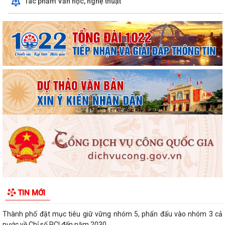
Tác phẩm Văn học, nghệ thuật
ninh đối tượng 4 năm 2026.
Thông báo tuyển chọn thực tập sinh nữ đi thực tập kỹ thuật tại Nhật
Bản, Đợt II/2026.
PHƯỜNG VIỆT HÒA TỔ CHỨC HỘI NGHỊ TỔNG KẾT NĂM HỌC 2025 -
2026, TUYÊN DƯƠNG KHEN THƯỞNG CÁC TẬP THỂ,...
ĐẢNG BỘ PHƯỜNG VIỆT HÒA HỌC TẬP, QUÁN TRIỆT NGHỊ QUYẾT HỘI
NGHỊ LẦN THỨ BA BAN CHẤP HÀNH TRUNG...
HỘI NÔNG DÂN THÀNH PHỐ HẢI PHÒNG: KIỂM TRA CÔNG TÁC HỘI VÀ
PHONG TRÀO NÔNG DÂN 6 THÁNG ĐẦU NĂM 2026...
Thông qua 24 Nghị quyết tại Kỳ họp thứ 3 (Kỳ họp thường lệ giữa năm
2026) HĐND thành phố khóa XVII
Phường Việt Hòa khai mạc lớp bồi dưỡng kiến thức quốc phòng và an
TIN MỚI
ninh cho đối tượng 4 năm 2026
Thành phố đặt mục tiêu giữ vững nhóm 5, phấn đấu vào nhóm 3 cả
nước về Chỉ số PCI đến năm 2030