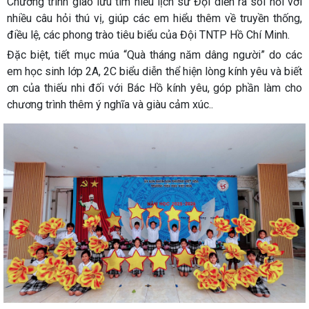
Chương trình giao lưu tìm hiểu lịch sử Đội diễn ra sôi nổi với
nhiều câu hỏi thú vị, giúp các em hiểu thêm về truyền thống,
điều lệ, các phong trào tiêu biểu của Đội TNTP Hồ Chí Minh.
Đặc biệt, tiết mục múa “Quà tháng năm dâng người” do các
em học sinh lớp 2A, 2C biểu diễn thể hiện lòng kính yêu và biết
ơn của thiếu nhi đối với Bác Hồ kính yêu, góp phần làm cho
chương trình thêm ý nghĩa và giàu cảm xúc..