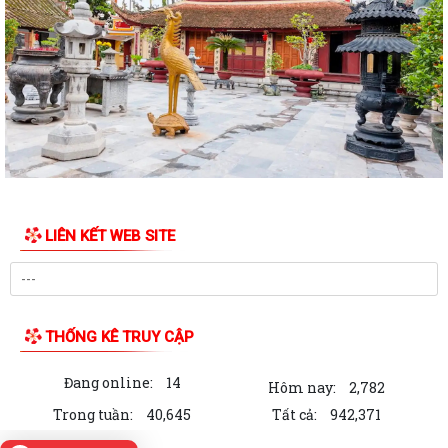
PHƯỜNG
KỶ NIỆM 79 NĂM NGÀY THƯƠNG BINH - LIỆT SĨ (27/7/1947 -
27/7/2026)
HỘI CỰU CHIẾN BINH PHỐI HỢP VỚI HỘI NẠN NHÂN DA CAM/DIOXIN
PHƯỜNG VIỆT HÒA THĂM, TẶNG QUÀ GIA ĐÌNH...
PHƯỜNG VIỆT HÒA THẮP NẾN TRI ÂN CÁC ANH HÙNG LIỆT SĨ NHÂN
KỶ NIỆM 79 NĂM NGÀY THƯƠNG BINH - LIỆT SĨ...
LIÊN KẾT WEB SITE
Phường Việt Hòa tổ chức ra quân dọn dẹp vệ sinh môi trường, chỉnh
trang cảnh quan Nghĩa trang Liệt...
Phường Việt Hòa tổ chức các đoàn đi thăm và tặng quà người có công,
gia đình liệt sĩ tiêu biểu trên...
THỐNG KÊ TRUY CẬP
Trường Tiểu học Lai Cách tổ chức đến thăm hỏi, động viên các gia đình
Đang online:
14
cán bộ, giáo viên là thân...
Hôm nay:
2,782
Trong tuần:
40,645
Tất cả:
942,371
Bí thư Đảng ủy , Chủ tịch HĐND phường Việt Hòa tiếp xúc đối thoại với