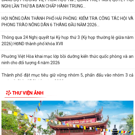
NGHỊ LẦN THỨ BA BAN CHẤP HÀNH TRUNG...
HỘI NÔNG DÂN THÀNH PHỐ HẢI PHÒNG: KIỂM TRA CÔNG TÁC HỘI VÀ
PHONG TRÀO NÔNG DÂN 6 THÁNG ĐẦU NĂM 2026...
Thông qua 24 Nghị quyết tại Kỳ họp thứ 3 (Kỳ họp thường lệ giữa năm
2026) HĐND thành phố khóa XVII
Phường Việt Hòa khai mạc lớp bồi dưỡng kiến thức quốc phòng và an
ninh cho đối tượng 4 năm 2026
Thành phố đặt mục tiêu giữ vững nhóm 5, phấn đấu vào nhóm 3 cả
nước về Chỉ số PCI đến năm 2030
THƯ VIỆN ẢNH
Bảo đảm thực hiện chính sách bảo hiểm y tế đối với học sinh, sinh viên
năm học 2026-2027
Công đoàn phường Việt Hòa tổ chức tập huấn kỹ năng thương lượng,
ký kết thỏa ước lao động tập thể
THƯ KHEN CỦA UBND PHƯỜNG GỬI CÁN BỘ, CHIẾN SĨ CÔNG AN