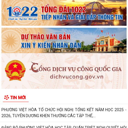
Khai mạc Giải bóng đá Thiếu niên, Nhi đồng phường Việt Hòa năm
2026.
Phường Việt Hòa triển khai nhiệm vụ và tổ chức hiệp đồng bảo đảm
phục vụ công tác lấy mẫu hài cốt...
Chủ động ứng phó với mưa lớn, lũ, ngập lụt, lũ quét, sạt lở đất, lốc, sét,
mưa đá
UBND thành phố yêu cầu rà soát, chuẩn hóa thủ tục hành chính, chấm
dứt phát sinh "giấy phép con"
Phường Việt Hòa bế mạc Lớp bồi dưỡng kiến thức quốc phòng và an
ninh đối tượng 4 năm 2026.
Thông báo tuyển chọn thực tập sinh nữ đi thực tập kỹ thuật tại Nhật
TIN MỚI
Bản, Đợt II/2026.
PHƯỜNG VIỆT HÒA TỔ CHỨC HỘI NGHỊ TỔNG KẾT NĂM HỌC 2025 -
2026, TUYÊN DƯƠNG KHEN THƯỞNG CÁC TẬP THỂ,...
ĐẢNG BỘ PHƯỜNG VIỆT HÒA HỌC TẬP, QUÁN TRIỆT NGHỊ QUYẾT HỘI