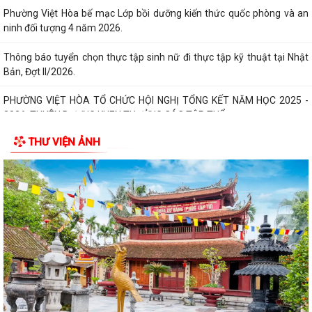
Thông qua 24 Nghị quyết tại Kỳ họp thứ 3 (Kỳ họp thường lệ giữa năm
2026) HĐND thành phố khóa XVII
Phường Việt Hòa khai mạc lớp bồi dưỡng kiến thức quốc phòng và an
ninh cho đối tượng 4 năm 2026
Thành phố đặt mục tiêu giữ vững nhóm 5, phấn đấu vào nhóm 3 cả
nước về Chỉ số PCI đến năm 2030
THƯ VIỆN ẢNH
Bảo đảm thực hiện chính sách bảo hiểm y tế đối với học sinh, sinh viên
năm học 2026-2027
Công đoàn phường Việt Hòa tổ chức tập huấn kỹ năng thương lượng,
ký kết thỏa ước lao động tập thể
THƯ KHEN CỦA UBND PHƯỜNG GỬI CÁN BỘ, CHIẾN SĨ CÔNG AN
PHƯỜNG
KỶ NIỆM 79 NĂM NGÀY THƯƠNG BINH - LIỆT SĨ (27/7/1947 -
27/7/2026)