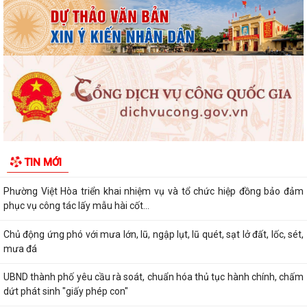
Chủ động ứng phó với mưa lớn, lũ, ngập lụt, lũ quét, sạt lở đất, lốc, sét,
mưa đá
UBND thành phố yêu cầu rà soát, chuẩn hóa thủ tục hành chính, chấm
dứt phát sinh "giấy phép con"
Phường Việt Hòa bế mạc Lớp bồi dưỡng kiến thức quốc phòng và an
ninh đối tượng 4 năm 2026.
Thông báo tuyển chọn thực tập sinh nữ đi thực tập kỹ thuật tại Nhật
TIN MỚI
Bản, Đợt II/2026.
PHƯỜNG VIỆT HÒA TỔ CHỨC HỘI NGHỊ TỔNG KẾT NĂM HỌC 2025 -
2026, TUYÊN DƯƠNG KHEN THƯỞNG CÁC TẬP THỂ,...
ĐẢNG BỘ PHƯỜNG VIỆT HÒA HỌC TẬP, QUÁN TRIỆT NGHỊ QUYẾT HỘI
NGHỊ LẦN THỨ BA BAN CHẤP HÀNH TRUNG...
HỘI NÔNG DÂN THÀNH PHỐ HẢI PHÒNG: KIỂM TRA CÔNG TÁC HỘI VÀ
PHONG TRÀO NÔNG DÂN 6 THÁNG ĐẦU NĂM 2026...