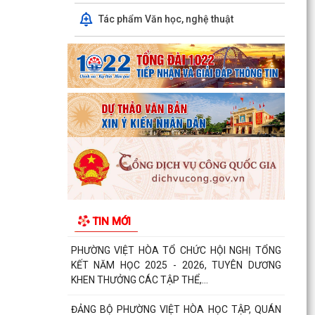
hiệp đồng bảo đảm phục vụ công tác lấy mẫu
hài cốt...
Tác phẩm Văn học, nghệ thuật
Chủ động ứng phó với mưa lớn, lũ, ngập lụt, lũ
quét, sạt lở đất, lốc, sét, mưa đá
UBND thành phố yêu cầu rà soát, chuẩn hóa thủ
tục hành chính, chấm dứt phát sinh "giấy phép
con"
Phường Việt Hòa bế mạc Lớp bồi dưỡng kiến
thức quốc phòng và an ninh đối tượng 4 năm
2026.
Thông báo tuyển chọn thực tập sinh nữ đi thực
TIN MỚI
tập kỹ thuật tại Nhật Bản, Đợt II/2026.
PHƯỜNG VIỆT HÒA TỔ CHỨC HỘI NGHỊ TỔNG
KẾT NĂM HỌC 2025 - 2026, TUYÊN DƯƠNG
KHEN THƯỞNG CÁC TẬP THỂ,...
ĐẢNG BỘ PHƯỜNG VIỆT HÒA HỌC TẬP, QUÁN