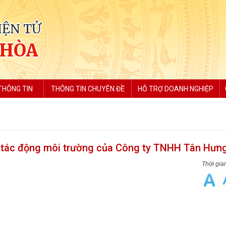
IỆN TỬ
 HÒA
THÔNG TIN
THÔNG TIN CHUYÊN ĐỀ
HỖ TRỢ DOANH NGHIỆP
á tác động môi trường của Công ty TNHH Tân Hưn