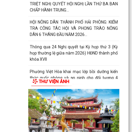
TRIỆT NGHỊ QUYẾT HỘI NGHỊ LẦN THỨ BA BAN
CHẤP HÀNH TRUNG...
HỘI NÔNG DÂN THÀNH PHỐ HẢI PHÒNG: KIỂM
TRA CÔNG TÁC HỘI VÀ PHONG TRÀO NÔNG
DÂN 6 THÁNG ĐẦU NĂM 2026...
Thông qua 24 Nghị quyết tại Kỳ họp thứ 3 (Kỳ
họp thường lệ giữa năm 2026) HĐND thành phố
khóa XVII
Phường Việt Hòa khai mạc lớp bồi dưỡng kiến
thức quốc phòng và an ninh cho đối tượng 4
THƯ VIỆN ẢNH
năm 2026
Thành phố đặt mục tiêu giữ vững nhóm 5, phấn
đấu vào nhóm 3 cả nước về Chỉ số PCI đến năm
2030
Bảo đảm thực hiện chính sách bảo hiểm y tế đối
với học sinh, sinh viên năm học 2026-2027