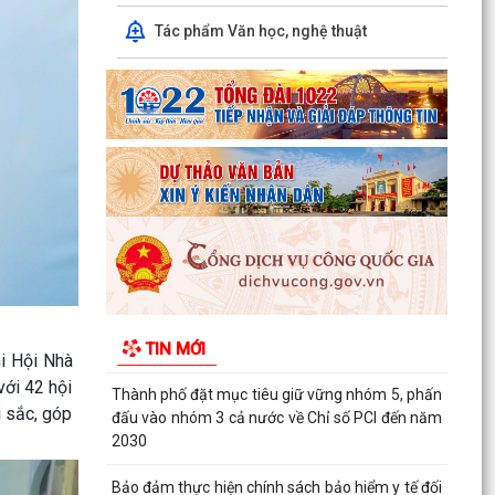
ĐẢNG BỘ PHƯỜNG VIỆT HÒA HỌC TẬP, QUÁN
Tác phẩm Văn học, nghệ thuật
TRIỆT NGHỊ QUYẾT HỘI NGHỊ LẦN THỨ BA BAN
CHẤP HÀNH TRUNG...
HỘI NÔNG DÂN THÀNH PHỐ HẢI PHÒNG: KIỂM
TRA CÔNG TÁC HỘI VÀ PHONG TRÀO NÔNG
DÂN 6 THÁNG ĐẦU NĂM 2026...
Thông qua 24 Nghị quyết tại Kỳ họp thứ 3 (Kỳ
họp thường lệ giữa năm 2026) HĐND thành phố
khóa XVII
Phường Việt Hòa khai mạc lớp bồi dưỡng kiến
thức quốc phòng và an ninh cho đối tượng 4
TIN MỚI
năm 2026
i Hội Nhà
với 42 hội
Thành phố đặt mục tiêu giữ vững nhóm 5, phấn
i sắc, góp
đấu vào nhóm 3 cả nước về Chỉ số PCI đến năm
2030
Bảo đảm thực hiện chính sách bảo hiểm y tế đối