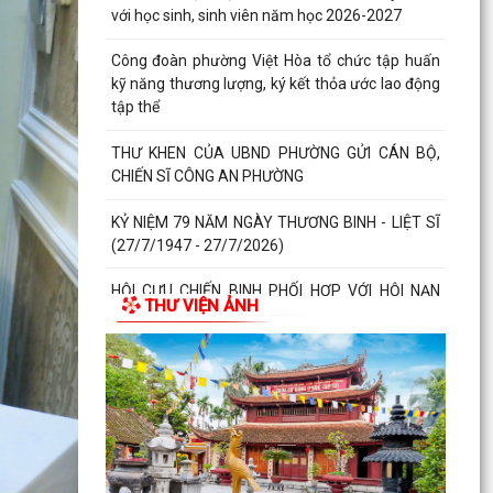
với học sinh, sinh viên năm học 2026-2027
Công đoàn phường Việt Hòa tổ chức tập huấn
kỹ năng thương lượng, ký kết thỏa ước lao động
tập thể
THƯ KHEN CỦA UBND PHƯỜNG GỬI CÁN BỘ,
CHIẾN SĨ CÔNG AN PHƯỜNG
KỶ NIỆM 79 NĂM NGÀY THƯƠNG BINH - LIỆT SĨ
(27/7/1947 - 27/7/2026)
HỘI CỰU CHIẾN BINH PHỐI HỢP VỚI HỘI NẠN
THƯ VIỆN ẢNH
NHÂN DA CAM/DIOXIN PHƯỜNG VIỆT HÒA
THĂM, TẶNG QUÀ GIA ĐÌNH...
PHƯỜNG VIỆT HÒA THẮP NẾN TRI ÂN CÁC ANH
HÙNG LIỆT SĨ NHÂN KỶ NIỆM 79 NĂM NGÀY
THƯƠNG BINH - LIỆT SĨ...
Phường Việt Hòa tổ chức ra quân dọn dẹp vệ