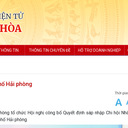
IỆN TỬ
 HÒA
THÔNG TIN
THÔNG TIN CHUYÊN ĐỀ
HỖ TRỢ DOANH NGHIỆP
phố Hải phòng
hòng tổ chức Hội nghị công bố Quyết định sáp nhập Chi hội Nhà
phố Hải phòng.