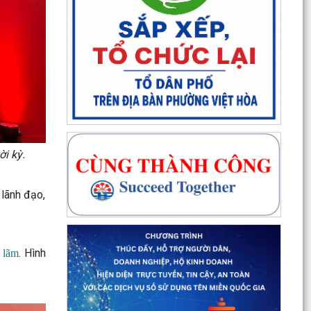
i kỳ.
 lãnh đạo,
. Hình
n lãm