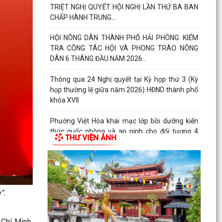
TRIỆT NGHỊ QUYẾT HỘI NGHỊ LẦN THỨ BA BAN
CHẤP HÀNH TRUNG...
HỘI NÔNG DÂN THÀNH PHỐ HẢI PHÒNG: KIỂM
TRA CÔNG TÁC HỘI VÀ PHONG TRÀO NÔNG
DÂN 6 THÁNG ĐẦU NĂM 2026...
Thông qua 24 Nghị quyết tại Kỳ họp thứ 3 (Kỳ
họp thường lệ giữa năm 2026) HĐND thành phố
khóa XVII
Phường Việt Hòa khai mạc lớp bồi dưỡng kiến
thức quốc phòng và an ninh cho đối tượng 4
THƯ VIỆN ẢNH
năm 2026
Thành phố đặt mục tiêu giữ vững nhóm 5, phấn
đấu vào nhóm 3 cả nước về Chỉ số PCI đến năm
2030
”.
Bảo đảm thực hiện chính sách bảo hiểm y tế đối
với học sinh, sinh viên năm học 2026-2027
 Chí Minh,