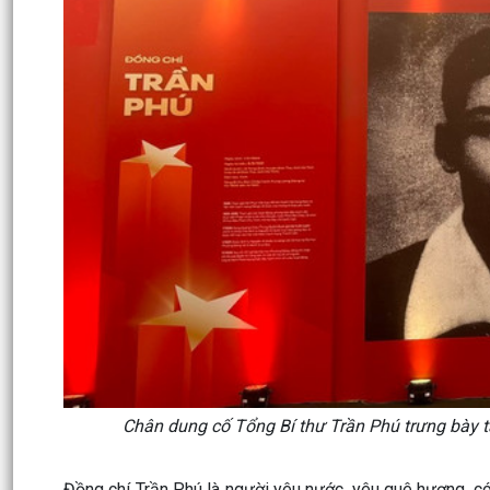
Chân dung cố Tổng Bí thư Trần Phú trưng bày t
Đồng chí Trần Phú là người yêu nước, yêu quê hương, có