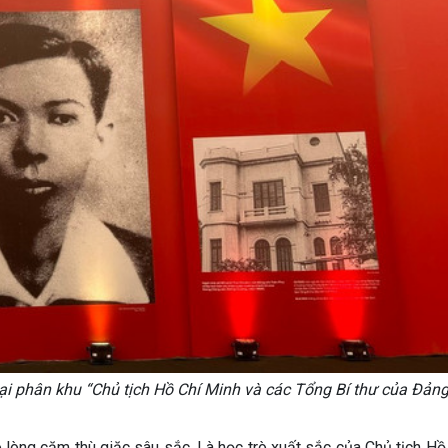
ại phân khu “Chủ tịch Hồ Chí Minh và các Tổng Bí thư của Đảng
 lòng căm thù giặc sâu sắc. Là học trò xuất sắc của Chủ tịch Hồ