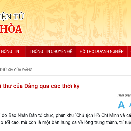
IỆN TỬ
 HÒA
THÔNG TIN
THÔNG TIN CHUYÊN ĐỀ
HỖ TRỢ DOANH NGHIỆP
 THỨ XIV CỦA ĐẢNG
í thư của Đảng qua các thời kỳ
 do Báo Nhân Dân tổ chức, phân khu “Chủ tịch Hồ Chí Minh và cá
o tối cao, mà còn là một bản hùng ca về lòng trung thành, trí tu