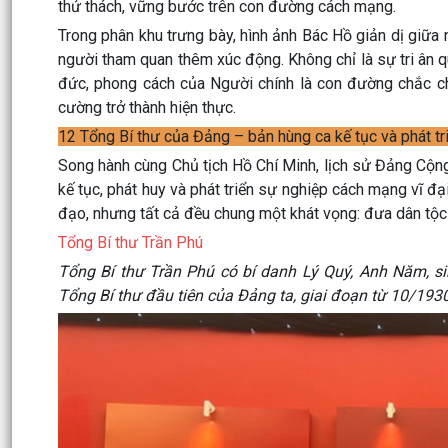
thử thách, vững bước trên con đường cách mạng.
Trong phân khu trưng bày, hình ảnh Bác Hồ giản dị giữa 
người tham quan thêm xúc động. Không chỉ là sự tri ân q
đức, phong cách của Người chính là con đường chắc ch
cường trở thành hiện thực.
12 Tổng Bí thư của Đảng – bản hùng ca kế tục và phát tr
Song hành cùng Chủ tịch Hồ Chí Minh, lịch sử Đảng Cộn
kế tục, phát huy và phát triển sự nghiệp cách mạng vĩ 
đạo, nhưng tất cả đều chung một khát vọng: đưa dân tộc 
Tổng Bí thư Trần Phú
Tổng Bí thư Trần Phú có bí danh Lý Quý, Anh Năm, s
Tổng Bí thư đầu tiên của Đảng ta, giai đoạn từ 10/193