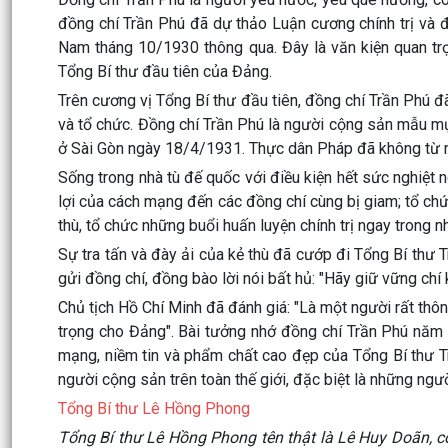
đồng chí Trần Phú đã dự thảo Luận cương chính trị và 
Nam tháng 10/1930 thông qua. Đây là văn kiện quan tr
Tổng Bí thư đầu tiên của Đảng.
Trên cương vị Tổng Bí thư đầu tiên, đồng chí Trần Phú đ
và tổ chức. Đồng chí Trần Phú là người cộng sản mẫu mự
ở Sài Gòn ngày 18/4/1931. Thực dân Pháp đã không từ 
Sống trong nhà tù đế quốc với điều kiện hết sức nghiệt n
lợi của cách mạng đến các đồng chí cùng bị giam; tổ ch
thù, tổ chức những buổi huấn luyện chính trị ngay trong 
Sự tra tấn và đày ải của kẻ thù đã cướp đi Tổng Bí thư 
gửi đồng chí, đồng bào lời nói bất hủ: "Hãy giữ vững chí 
Chủ tịch Hồ Chí Minh đã đánh giá: "Là một người rất thô
trọng cho Đảng". Bài tưởng nhớ đồng chí Trần Phú năm 
mạng, niềm tin và phẩm chất cao đẹp của Tổng Bí thư T
người cộng sản trên toàn thế giới, đặc biệt là những ng
Tổng Bí thư Lê Hồng Phong
Tổng Bí thư Lê Hồng Phong tên thật là Lê Huy Doãn, cò