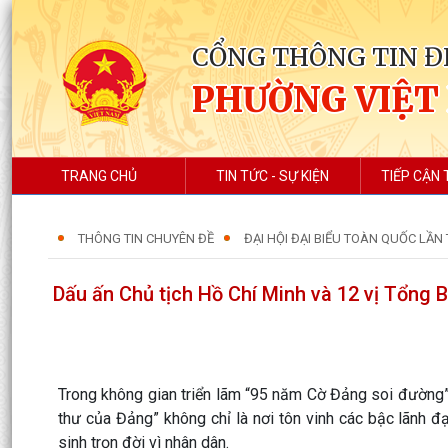
CỔNG THÔNG TIN Đ
PHƯỜNG VIỆT
TRANG CHỦ
TIN TỨC - SỰ KIỆN
TIẾP CẬN 
THÔNG TIN CHUYÊN ĐỀ
ĐẠI HỘI ĐẠI BIỂU TOÀN QUỐC LẦN
Dấu ấn Chủ tịch Hồ Chí Minh và 12 vị Tổng B
Trong không gian triển lãm “95 năm Cờ Đảng soi đường”
thư của Đảng” không chỉ là nơi tôn vinh các bậc lãnh đạ
sinh trọn đời vì nhân dân.