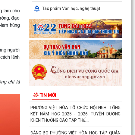
hiệp đồng bảo đảm phục vụ công tác lấy mẫu
hài cốt...
Tác phẩm Văn học, nghệ thuật
ng làm cho
tưởng, đạo
Chủ động ứng phó với mưa lớn, lũ, ngập lụt, lũ
 Nam hùng
quét, sạt lở đất, lốc, sét, mưa đá
UBND thành phố yêu cầu rà soát, chuẩn hóa thủ
tục hành chính, chấm dứt phát sinh "giấy phép
ững người
con"
 cách lãnh
Phường Việt Hòa bế mạc Lớp bồi dưỡng kiến
thức quốc phòng và an ninh đối tượng 4 năm
2026.
ng chí là
Thông báo tuyển chọn thực tập sinh nữ đi thực
TIN MỚI
tập kỹ thuật tại Nhật Bản, Đợt II/2026.
PHƯỜNG VIỆT HÒA TỔ CHỨC HỘI NGHỊ TỔNG
KẾT NĂM HỌC 2025 - 2026, TUYÊN DƯƠNG
KHEN THƯỞNG CÁC TẬP THỂ,...
ĐẢNG BỘ PHƯỜNG VIỆT HÒA HỌC TẬP, QUÁN