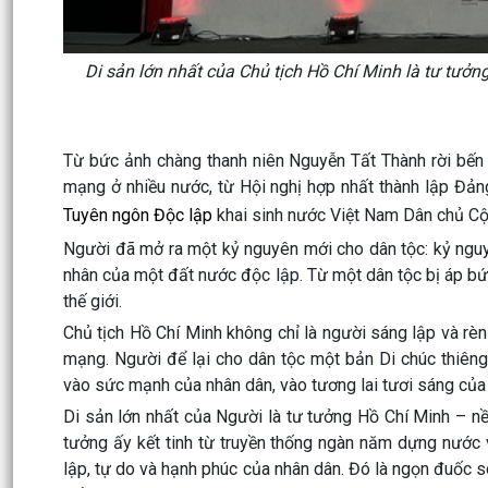
Di sản lớn nhất của Chủ tịch Hồ Chí Minh là tư tưở
Từ bức ảnh chàng thanh niên Nguyễn Tất Thành rời bến
mạng ở nhiều nước, từ Hội nghị hợp nhất thành lập Đả
Tuyên ngôn Độc lập
khai sinh nước Việt Nam Dân chủ Cộng
Người đã mở ra một kỷ nguyên mới cho dân tộc: kỷ nguyê
nhân của một đất nước độc lập. Từ một dân tộc bị áp bức
thế giới.
Chủ tịch Hồ Chí Minh không chỉ là người sáng lập và rè
mạng. Người để lại cho dân tộc một bản Di chúc thiêng 
vào sức mạnh của nhân dân, vào tương lai tươi sáng của
Di sản lớn nhất của Người là tư tưởng Hồ Chí Minh – n
tưởng ấy kết tinh từ truyền thống ngàn năm dựng nước v
lập, tự do và hạnh phúc của nhân dân. Đó là ngọn đuốc s