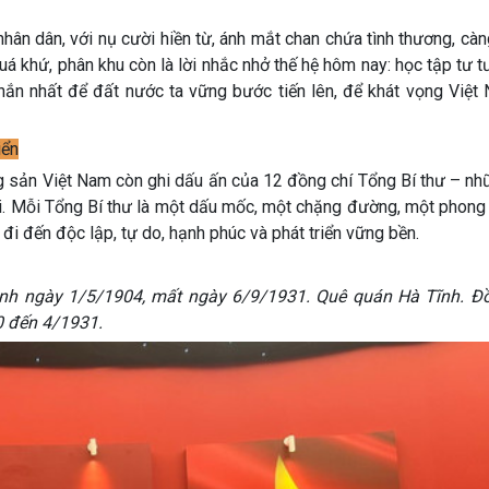
nhân dân, với nụ cười hiền từ, ánh mắt chan chứa tình thương, cà
uá khứ, phân khu còn là lời nhắc nhở thế hệ hôm nay: học tập tư 
ắn nhất để đất nước ta vững bước tiến lên, để khát vọng Việt
iển
g sản Việt Nam còn ghi dấu ấn của 12 đồng chí Tổng Bí thư – nh
đại. Mỗi Tổng Bí thư là một dấu mốc, một chặng đường, một phong
đi đến độc lập, tự do, hạnh phúc và phát triển vững bền.
inh ngày 1/5/1904, mất ngày 6/9/1931. Quê quán Hà Tĩnh. Đồ
0 đến 4/1931.