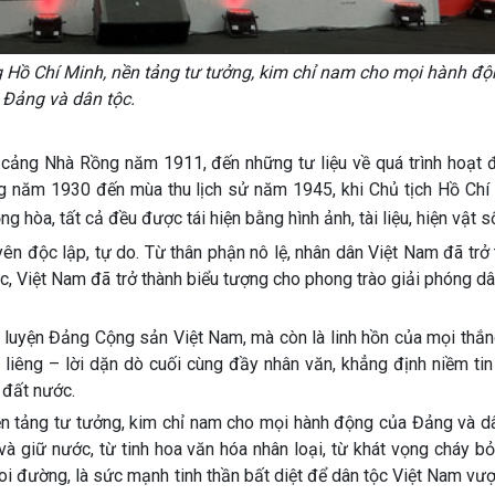
ng Hồ Chí Minh, nền tảng tư tưởng, kim chỉ nam cho mọi hành đ
Đảng và dân tộc.
 cảng Nhà Rồng năm 1911, đến những tư liệu về quá trình hoạt 
ng năm 1930 đến mùa thu lịch sử năm 1945, khi Chủ tịch Hồ Chí
 hòa, tất cả đều được tái hiện bằng hình ảnh, tài liệu, hiện vật 
n độc lập, tự do. Từ thân phận nô lệ, nhân dân Việt Nam đã trở
, Việt Nam đã trở thành biểu tượng cho phong trào giải phóng dâ
n luyện Đảng Cộng sản Việt Nam, mà còn là linh hồn của mọi thắn
liêng – lời dặn dò cuối cùng đầy nhân văn, khẳng định niềm tin
 đất nước.
ền tảng tư tưởng, kim chỉ nam cho mọi hành động của Đảng và dâ
à giữ nước, từ tinh hoa văn hóa nhân loại, từ khát vọng cháy b
oi đường, là sức mạnh tinh thần bất diệt để dân tộc Việt Nam vư