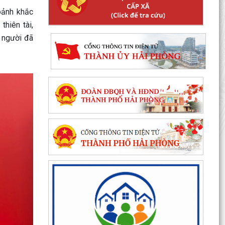
oảnh khắc
 thiên tài,
g người đã