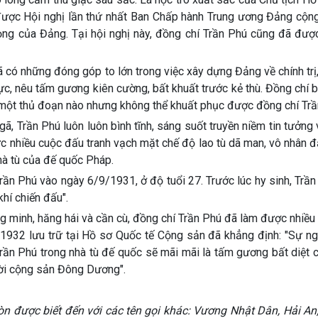
được Hội nghị lần thứ nhất Ban Chấp hành Trung ương Đảng cộng
ọng của Đảng. Tại hội nghị này, đồng chí Trần Phú cũng đã đượ
ã có những đóng góp to lớn trong việc xây dựng Đảng về chính trị
c, nêu tấm gương kiên cường, bất khuất trước kẻ thù. Đồng chí b
một thủ đoạn nào nhưng không thể khuất phục được đồng chí Trầ
gã, Trần Phú luôn luôn bình tĩnh, sáng suốt truyền niềm tin tưởng
ức nhiều cuộc đấu tranh vạch mặt chế độ lao tù dã man, vô nhân 
nhà tù của đế quốc Pháp.
Trần Phú vào ngày 6/9/1931, ở độ tuổi 27. Trước lúc hy sinh, Trầ
khí chiến đấu".
ng minh, hăng hái và cần cù, đồng chí Trần Phú đã làm được nhiều
1932 lưu trữ tại Hồ sơ Quốc tế Cộng sản đã khẳng định: "Sự ng
rần Phú trong nhà tù đế quốc sẽ mãi mãi là tấm gương bất diệt 
ười cộng sản Đông Dương".
n được biết đến với các tên gọi khác: Vương Nhật Dân, Hải An, 