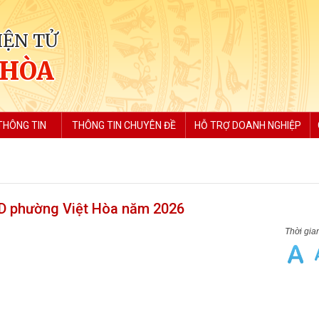
IỆN TỬ
 HÒA
THÔNG TIN
THÔNG TIN CHUYÊN ĐỀ
HỖ TRỢ DOANH NGHIỆP
D phường Việt Hòa năm 2026