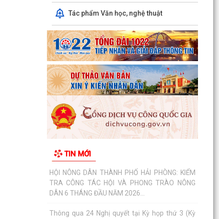
ĐẢNG BỘ PHƯỜNG VIỆT HÒA HỌC TẬP, QUÁN
Tác phẩm Văn học, nghệ thuật
TRIỆT NGHỊ QUYẾT HỘI NGHỊ LẦN THỨ BA BAN
CHẤP HÀNH TRUNG...
HỘI NÔNG DÂN THÀNH PHỐ HẢI PHÒNG: KIỂM
TRA CÔNG TÁC HỘI VÀ PHONG TRÀO NÔNG
DÂN 6 THÁNG ĐẦU NĂM 2026...
Thông qua 24 Nghị quyết tại Kỳ họp thứ 3 (Kỳ
họp thường lệ giữa năm 2026) HĐND thành phố
khóa XVII
Phường Việt Hòa khai mạc lớp bồi dưỡng kiến
thức quốc phòng và an ninh cho đối tượng 4
TIN MỚI
năm 2026
Thành phố đặt mục tiêu giữ vững nhóm 5, phấn
đấu vào nhóm 3 cả nước về Chỉ số PCI đến năm
2030
Bảo đảm thực hiện chính sách bảo hiểm y tế đối