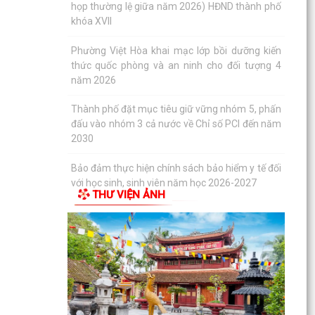
với học sinh, sinh viên năm học 2026-2027
Công đoàn phường Việt Hòa tổ chức tập huấn
kỹ năng thương lượng, ký kết thỏa ước lao động
tập thể
THƯ KHEN CỦA UBND PHƯỜNG GỬI CÁN BỘ,
CHIẾN SĨ CÔNG AN PHƯỜNG
KỶ NIỆM 79 NĂM NGÀY THƯƠNG BINH - LIỆT SĨ
(27/7/1947 - 27/7/2026)
HỘI CỰU CHIẾN BINH PHỐI HỢP VỚI HỘI NẠN
THƯ VIỆN ẢNH
NHÂN DA CAM/DIOXIN PHƯỜNG VIỆT HÒA
THĂM, TẶNG QUÀ GIA ĐÌNH...
PHƯỜNG VIỆT HÒA THẮP NẾN TRI ÂN CÁC ANH
HÙNG LIỆT SĨ NHÂN KỶ NIỆM 79 NĂM NGÀY
THƯƠNG BINH - LIỆT SĨ...
Phường Việt Hòa tổ chức ra quân dọn dẹp vệ