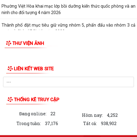
Phường Việt Hòa khai mạc lớp bồi dưỡng kiến thức quốc phòng và an
ninh cho đối tượng 4 năm 2026
Thành phố đặt mục tiêu giữ vững nhóm 5, phấn đấu vào nhóm 3 cả
nước về Chỉ số PCI đến năm 2030
THƯ VIỆN ẢNH
Bảo đảm thực hiện chính sách bảo hiểm y tế đối với học sinh, sinh viên
năm học 2026-2027
Công đoàn phường Việt Hòa tổ chức tập huấn kỹ năng thương lượng,
ký kết thỏa ước lao động tập thể
THƯ KHEN CỦA UBND PHƯỜNG GỬI CÁN BỘ, CHIẾN SĨ CÔNG AN
PHƯỜNG
KỶ NIỆM 79 NĂM NGÀY THƯƠNG BINH - LIỆT SĨ (27/7/1947 -
27/7/2026)
HỘI CỰU CHIẾN BINH PHỐI HỢP VỚI HỘI NẠN NHÂN DA CAM/DIOXIN
PHƯỜNG VIỆT HÒA THĂM, TẶNG QUÀ GIA ĐÌNH...