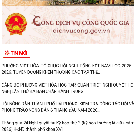
UBND thành phố yêu cầu rà soát, chuẩn hóa thủ tục hành chính, chấm
dứt phát sinh "giấy phép con"
Phường Việt Hòa bế mạc Lớp bồi dưỡng kiến thức quốc phòng và an
ninh đối tượng 4 năm 2026.
Thông báo tuyển chọn thực tập sinh nữ đi thực tập kỹ thuật tại Nhật
TIN MỚI
Bản, Đợt II/2026.
PHƯỜNG VIỆT HÒA TỔ CHỨC HỘI NGHỊ TỔNG KẾT NĂM HỌC 2025 -
2026, TUYÊN DƯƠNG KHEN THƯỞNG CÁC TẬP THỂ,...
ĐẢNG BỘ PHƯỜNG VIỆT HÒA HỌC TẬP, QUÁN TRIỆT NGHỊ QUYẾT HỘI
NGHỊ LẦN THỨ BA BAN CHẤP HÀNH TRUNG...
HỘI NÔNG DÂN THÀNH PHỐ HẢI PHÒNG: KIỂM TRA CÔNG TÁC HỘI VÀ
PHONG TRÀO NÔNG DÂN 6 THÁNG ĐẦU NĂM 2026...
Thông qua 24 Nghị quyết tại Kỳ họp thứ 3 (Kỳ họp thường lệ giữa năm
2026) HĐND thành phố khóa XVII