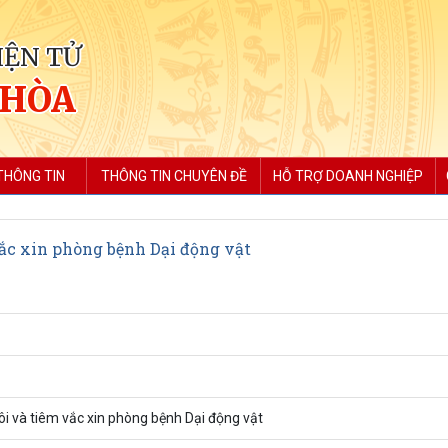
IỆN TỬ
 HÒA
THÔNG TIN
THÔNG TIN CHUYÊN ĐỀ
HỖ TRỢ DOANH NGHIỆP
ắc xin phòng bệnh Dại động vật
i và tiêm vắc xin phòng bệnh Dại động vật