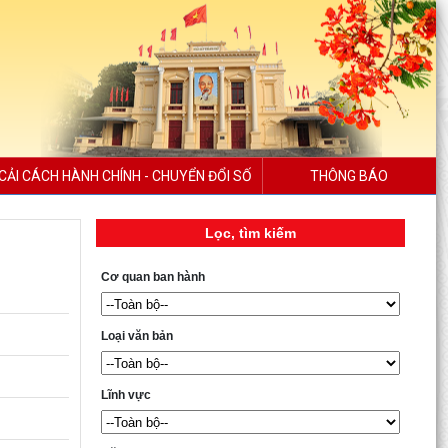
CẢI CÁCH HÀNH CHÍNH - CHUYỂN ĐỔI SỐ
THÔNG BÁO
Lọc, tìm kiếm
Cơ quan ban hành
Loại văn bản
Lĩnh vực