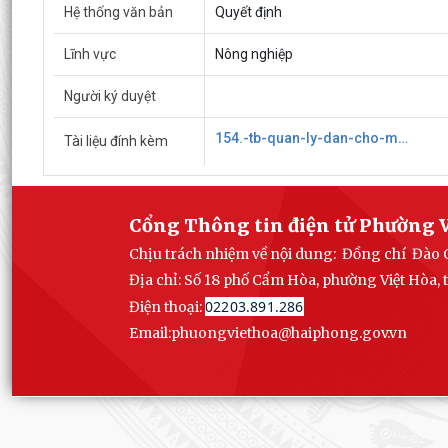
Hệ thống văn bản
Quyết định
Lĩnh vực
Nông nghiệp
Người ký duyệt
154.-tb-quan-ly-dan-cho-meo-nuoi.signed639180592180018730.pdf
Tài liệu đính kèm
Cổng Thông tin điện tử Phường V
Chịu trách nhiệm về nội dung: Đồng chí Đào 
Địa chỉ: Số 18 phố Cẩm Hòa, phường Việt Hòa,
02203.891.286
Điện thoại:
Email:phuongviethoa@haiphong.gov.vn